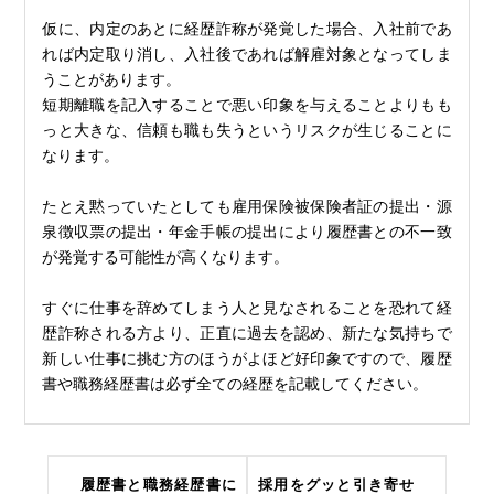
仮に、内定のあとに経歴詐称が発覚した場合、入社前であ
れば内定取り消し、入社後であれば解雇対象となってしま
うことがあります。
短期離職を記入することで悪い印象を与えることよりもも
っと大きな、信頼も職も失うというリスクが生じることに
なります。
たとえ黙っていたとしても雇用保険被保険者証の提出・源
泉徴収票の提出・年金手帳の提出により履歴書との不一致
が発覚する可能性が高くなります。
すぐに仕事を辞めてしまう人と見なされることを恐れて経
歴詐称される方より、正直に過去を認め、新たな気持ちで
新しい仕事に挑む方のほうがよほど好印象ですので、履歴
書や職務経歴書は必ず全ての経歴を記載してください。
履歴書と職務経歴書に
採用をグッと引き寄せ