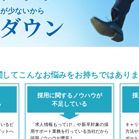
チが少ないから
ダウン
関して
こんなお悩みをお持ちではありま
採用に関するノウハウが
採
る
不足している
ているビ
「求人情報もってけ!」や新卒対象の採
キャリ
ゲットへ
用サポート業務を行っている当社だから
方法や
採用ノウハウが豊富 !
ポート 