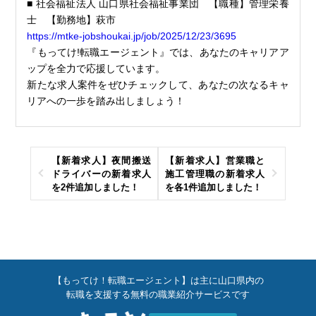
■ 社会福祉法人 山口県社会福祉事業団 【職種】管理栄養
士 【勤務地】萩市
https://mtke-jobshoukai.jp/job/2025/12/23/3695
『もってけ!転職エージェント』では、あなたのキャリアア
ップを全力で応援しています。
新たな求人案件をぜひチェックして、あなたの次なるキャ
リアへの一歩を踏み出しましょう！
【新着求人】夜間搬送
【新着求人】営業職と
ドライバーの新着求人
施工管理職の新着求人
を2件追加しました！
を各1件追加しました！
【もってけ！転職エージェント】は主に山口県内の
転職を支援する無料の職業紹介サービスです