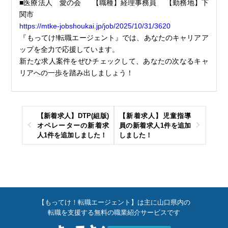
■医療法人 愛の会 【職種】経理事務員 【勤務地】下
関市
https://mtke-jobshoukai.jp/job/2025/10/31/3620
『もってけ!転職エージェント』では、あなたのキャリアア
ップを全力で応援しています。
新たな求人案件をぜひチェックして、あなたの次なるキャ
リアへの一歩を踏み出しましょう！
【新着求人】DTP(組版)
【新着求人】児童指導
オペレーターの新着求
員の新着求人1件を追加
人1件を追加しました！
しました！
【もってけ！転職エージェント】は主に山口県内の
転職を支援する無料の職業紹介サービスです