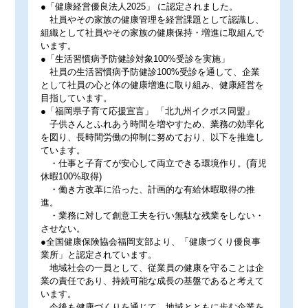
●「健康経営優良法人2025」 に認定されました。
社員やその家族の健康管理を経営課題として認識し、
組織として社員やその家族の健康保持・増進に取組んで
います。
●「生活習慣病予防健診対象100%受診を実施」
社員の生活習慣病予防健診100%受診を通して、企業
として社員の心と体の健康増進に取り組み、健康経営を
目指しています。
●「福岡県子育て応援宣言」 「北九州イクボス同盟」
子供さんとふれあう時間を増やすため、業務の効率化
を図り、長時間労働の抑制に努めており、以下を推進し
ています。
・仕事と子育てが安心して両立できる環境作り。(育児
休暇100%取得)
・働き方改革に沿った、計画的な有給休暇取得の推
進。
・業務に対して創意工夫を行い無駄な残業をしない・
させない。
●全国健康保険協会福岡支部より、「健康づくり優良事
業所」と認定されています。
地域社会の一員として、従業員の健康を守ることは企
業の責任であり、持続可能な成長の基盤であると考えて
います。
今後も健康づくりを通じて、地域とともに歩む企業を