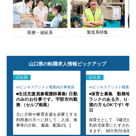
製造系特集
医療・福祉系
山口県の転職求人情報ピックアップ
正社員
正社員
係
㈱ビジネスアシスト職業紹介事業係
㈱ビジネスアシスト職業紹
 ブ
■生活支援員兼看護師募集! 日勤
￭保育士募集 勤務地:防
ン希
のみのお仕事です。宇部市内勤
ランクのある方、U・I
21
務 （セルプ南風）
望の方もOKです! 年間休
日
主に介助や療育支援を必要とする
児の
利用者の方々に対して、入浴、食
保育士として、0歳児から
ただ
事等の介助、 服薬、配薬の[...]
乳幼児保育にたずさわっ
きます。 紹介先/社会福[...