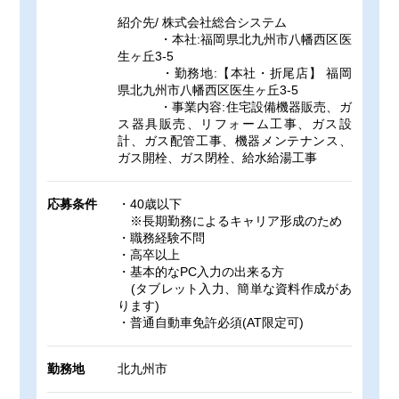
紹介先/ 株式会社総合システム
・本社:福岡県北九州市八幡西区医
生ヶ丘3-5
・勤務地:【本社・折尾店】 福岡
県北九州市八幡西区医生ヶ丘3-5
・事業内容:住宅設備機器販売、ガ
ス器具販売、リフォーム工事、ガス設
計、ガス配管工事、機器メンテナンス、
ガス開栓、ガス閉栓、給水給湯工事
応募条件
・40歳以下
※長期勤務によるキャリア形成のため
・職務経験不問
・高卒以上
・基本的なPC入力の出来る方
(タブレット入力、簡単な資料作成があ
ります)
・普通自動車免許必須(AT限定可)
勤務地
北九州市