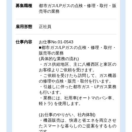
募集職種
都市ガス/LPガスの点検・修理・取付・販
売等の業務
雇用形態
正社員
仕事内容
お仕事No.01-0543
■都市ガス/LPガスの点検・修理・取付・
販売等の業務
(具体的な業務の流れ)
・ガス供給地区、主に八幡西区と東区の
お客様よりご依頼を受けます。
・ご依頼を受けたら訪問して、ガス機器
の修理や点検・販売・取付を行います。
・引越しに伴った都市ガス・LPガス業務
も行います。
・業務には、社用車(オートマのバン車、
軽トラ) を使用します。
(お仕事のやりがい、社内体制)
・機器販売は、快適と省エネを両立させ
たスマートな暮らしのご提案をするもの
です。