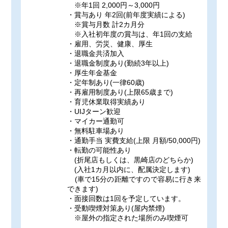
※年1回 2,000円～3,000円
・賞与あり 年2回(前年度実績による)
※賞与月数 計2カ月分
※入社初年度の賞与は、年1回の支給
・雇用、労災、健康、厚生
・退職金共済加入
・退職金制度あり(勤続3年以上)
・厚生年金基金
・定年制あり(一律60歳)
・再雇用制度あり(上限65歳まで)
・育児休業取得実績あり
・UIJターン歓迎
・マイカー通勤可
・無料駐車場あり
・通勤手当 実費支給(上限 月額/50,000円)
・転勤の可能性あり
(折尾店もしくは、黒崎店のどちらか)
(入社1カ月以内に、配属決定します)
(車で15分の距離ですので容易に行き来
できます)
・面接回数は1回を予定しています。
・受動喫煙対策あり(屋内禁煙)
※屋外の指定された場所のみ喫煙可