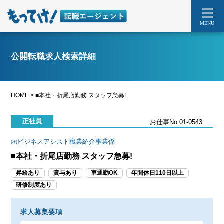
MENU
公開転職求人検索詳細
HOME
>
■本社・折尾店勤務 スタッフ急募!
正社員
お仕事No.01-0543
㈱ビジネスアシスト職業紹介事業係
■本社・折尾店勤務 スタッフ急募!
昇給あり
賞与あり
車通勤OK
年間休日110日以上
研修制度あり
求人募集要項