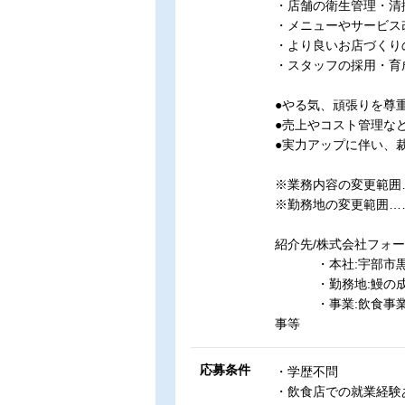
・店舗の衛生管理・清
・メニューやサービス
・より良いお店づくり
・スタッフの採用・育
●やる気、頑張りを尊
●売上やコスト管理な
●実力アップに伴い、
※業務内容の変更範囲
※勤務地の変更範囲…
紹介先/株式会社フォ
・本社:宇部市黒石北
・勤務地:鰻の成瀬 メ
・事業:飲食事業・
事等
応募条件
・学歴不問
・飲食店での就業経験