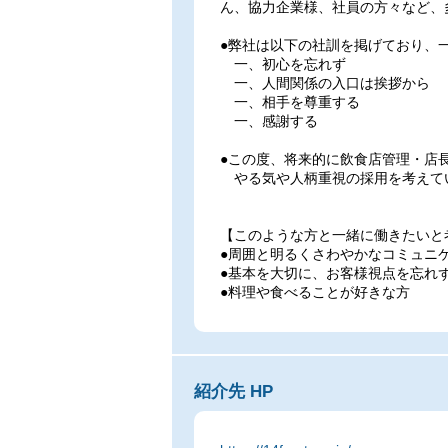
ん、協力企業様、社員の方々など、
●弊社は以下の社訓を掲げており、
一、初心を忘れず
一、人間関係の入口は挨拶から
一、相手を尊重する
一、感謝する
●この度、将来的に飲食店管理・店
やる気や人柄重視の採用を考えて
【このような方と一緒に働きたいと
●周囲と明るくさわやかなコミュニ
●基本を大切に、お客様視点を忘れ
●料理や食べることが好きな方
紹介先 HP