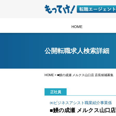
HOME
公開転職求人検索詳細
HOME
>
■鰻の成瀬 メルクス山口店 店長候補募集
正社員
㈱ビジネスアシスト職業紹介事業係
■鰻の成瀬 メルクス山口店