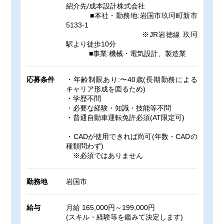
紹介先/成本設計株式会社
■本社・勤務地:岩国市玖珂町新市
5133-1
※JR岩徳線 玖珂
駅より徒歩10分
■事業:機械・電気設計、製造業
応募条件
・年齢制限あり:〜40歳(長期勤務による
キャリア形成を図るため)
・学歴不問
・必要な経験・知識・技能等不問
・普通自動車運転免許必須(AT限定可)
・CADが使用できれば尚可(年数・CADの
種類問わず)
※必須ではありません
勤務地
岩国市
給与
月給 165,000円～199,000円
(スキル・経験等を鑑みて決定します)