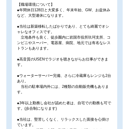
【職場環境について】
●年間休日128日と大変多く、年末年始、GW、お盆休み
など、大型連休になります。
●当社は新築移転したばかりであり、とても綺麗でオシ
ャレなオフィスです。
立地条件も良く、徒歩圏内に岩国市役所玖珂支所、コ
ンビニやスーパー、電器屋、病院、地元では有名なレス
トランもあります。
●高音質のUSENでラジオを聴きながらお仕事ができま
す。
●ウォーターサーバー完備、さらに冷蔵庫もレンジも2台
あり。
当社の駐車場内外には、2種類の自動販売機もありま
す。
●3年以上勤務し会社が認めた者は、自宅での勤務も可で
す。(歩合制になります)
●当社は、堅苦しくなく、リラックスした面接を心掛け
ています。