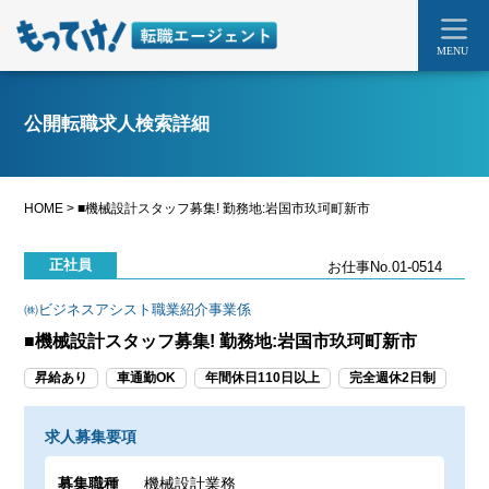
MENU
公開転職求人検索詳細
HOME
>
■機械設計スタッフ募集! 勤務地:岩国市玖珂町新市
正社員
お仕事No.01-0514
㈱ビジネスアシスト職業紹介事業係
■機械設計スタッフ募集! 勤務地:岩国市玖珂町新市
昇給あり
車通勤OK
年間休日110日以上
完全週休2日制
求人募集要項
募集職種
機械設計業務