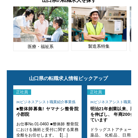
山口県の転職求人を探す
製造系特集
医療・福祉系
山口県の転職求人情報ピックアップ
正社員
正社員
係
㈱ビジネスアシスト職業紹介事業係
㈱ビジネスアシスト職業紹
業績
■整体師募集! ヤマナシ整骨院
明治21年創業以来、順
指し
小郡院
を伸ばし、 年商200億
ています
お仕事No.01-0460 ■整体師 整骨院
の医
における施術と受付に関する業務
ドラッグストアチェーン
の販
全般をお任せします。 【[...]
薬品、 化粧品、日用雑