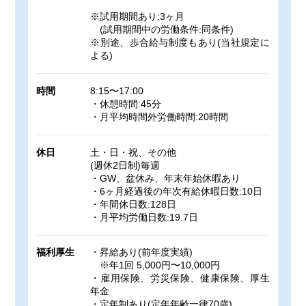
※試用期間あり:3ヶ月
(試用期間中の労働条件:同条件)
※別途、歩合給与制度もあり(当社規定に
よる)
時間
8:15〜17:00
・休憩時間:45分
・月平均時間外労働時間:20時間
休日
土・日・祝、その他
(週休2日制)毎週
・GW、盆休み、年末年始休暇あり
・6ヶ月経過後の年次有給休暇日数:10日
・年間休日数:128日
・月平均労働日数:19.7日
福利厚生
・昇給あり(前年度実績)
※年1回 5,000円〜10,000円
・雇用保険、労災保険、健康保険、厚生
年金
・定年制あり(定年年齢一律70歳)