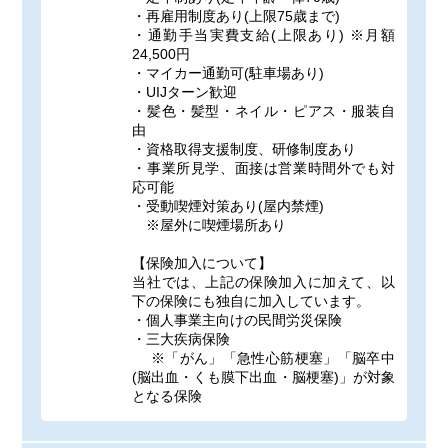
・再雇用制度あり(上限75歳まで)
・通勤手当実費支給(上限あり) ※月額
24,500円
・マイカー通勤可(駐車場あり)
・UIJターン歓迎
・髪色・髪型・ネイル・ピアス・服装自
由
・資格取得支援制度、研修制度あり
・事業所見学、面接は営業時間外でも対
応可能
・受動喫煙対策あり(屋内禁煙)
※屋外に喫煙場所あり
【保険加入について】
当社では、上記の保険加入に加えて、以
下の保険にも独自に加入しています。
・個人事業主向けの民間労災保険
・三大疾病保険
※「がん」「急性心筋梗塞」「脳卒中
(脳出血・くも膜下出血・脳梗塞)」が対象
となる保険