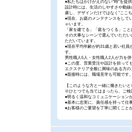
●私たちはかけがえのない"時"を提
設計時には、生活のしやすさや動線
慮し、デザインだけではなく"ここ
●現在、お庭のメンテナンスをして
ゃいます。
「家を建てる」「庭をつくる」こと
その大事なシーンで選んでいただい
ただいています。
●現在平均年齢が約31歳と若い社
す。
男性職人5人・女性職人2人が力を
●この度、営業受注や設計を担って
エクステリア全般に興味のある方の
●面接時には、職場見学も可能です
【このような方と一緒に働きたいと
※ひとつでも当てはまったら、ご検
●明るく温和なコミュニケーション
●基本に忠実に、責任感を持って仕
●お客様のご要望を丁寧に聞くこと