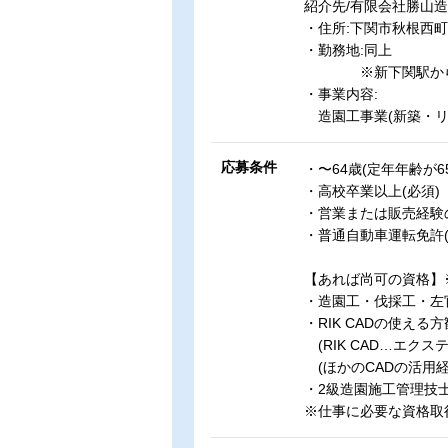
紹介先/有限会社勝山
・住所:下関市秋根西町1
・勤務地:同上
※新下関駅から
・事業内容:
造園工事業(新築・リ
応募条件
・〜64歳(定年年齢が6
・高校卒業以上(必須)
・営業または販売経験
・普通自動車運転免許(
【あれば尚可の資格】
・造園工・伐採工・左
・RIK CADの使える
(RIK CAD…エクス
(ほかのCADの活用経
・2級造園施工管理技
※仕事に必要な資格取