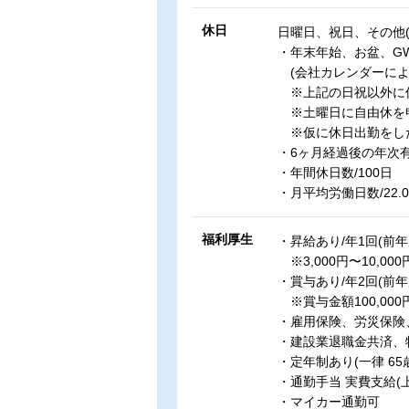
休日
日曜日、祝日、その他(
・年末年始、お盆、G
(会社カレンダーによ
※上記の日祝以外に休
※土曜日に自由休を
※仮に休日出勤をし
・6ヶ月経過後の年次有
・年間休日数/100日
・月平均労働日数/22.
福利厚生
・昇給あり/年1回(前年
※3,000円〜10,000
・賞与あり/年2回(前年
※賞与金額100,000円〜
・雇用保険、労災保険
・建設業退職金共済、
・定年制あり(一律 65
・通勤手当 実費支給(上
・マイカー通勤可