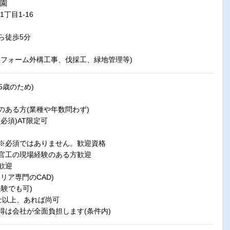
造園
丁目1-16
徒歩5分
フォーム外構工事、伐採工、緑地管理等)
5歳のため)
のある方(業種や年数問わず)
必須)AT限定可
※必須ではありません。歓迎資格
官工の現場経験のある方歓迎
方歓迎
テリア専門のCAD)
験でも可)
士以上、あれば尚可
得は会社が全面負担します(条件内)