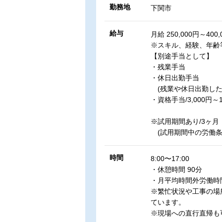
勤務地
下関市
給与
月給 250,000円～400,
※スキル、経験、年齢
【別途手当として】
・残業手当
・休日出勤手当
(残業や休日出勤した
・資格手当/3,000円～1
※試用期間あり/3ヶ月
(試用期間中の労働条
時間
8:00〜17:00
・休憩時間 90分
・月平均時間外労働時間
※繁忙状況や工事の場
ています。
※現場への直行直帰も