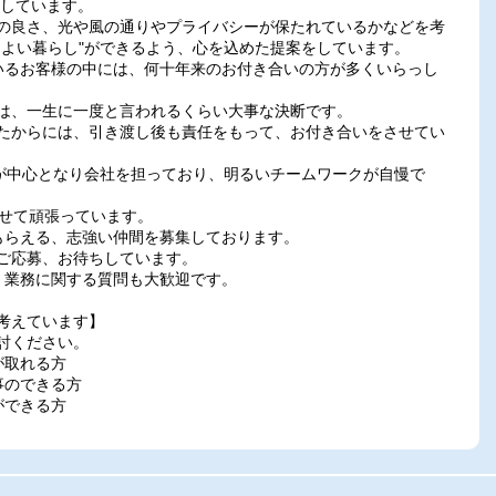
供しています。
の良さ、光や風の通りやプライバシーが保たれているかなどを考
ちよい暮らし"ができるよう、心を込めた提案をしています。
いるお客様の中には、何十年来のお付き合いの方が多くいらっし
は、一生に一度と言われるくらい大事な決断です。
たからには、引き渡し後も責任をもって、お付き合いをさせてい
員が中心となり会社を担っており、明るいチームワークが自慢で
併せて頑張っています。
もらえる、志強い仲間を募集しております。
ご応募、お待ちしています。
。業務に関する質問も大歓迎です。
考えています】
討ください。
が取れる方
事のできる方
ができる方