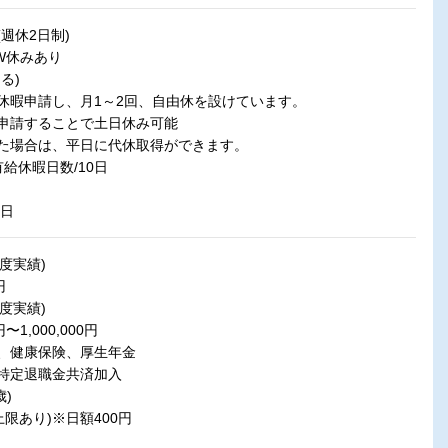
週休2日制)
W休みあり
る)
暇申請し、月1～2回、自由休を設けています。
申請することで土日休み可能
た場合は、平日に代休取得ができます。
給休暇日数/10日
0日
度実績)
円
度実績)
1,000,000円
、健康保険、厚生年金
特定退職金共済加入
歳)
限あり)※日額400円