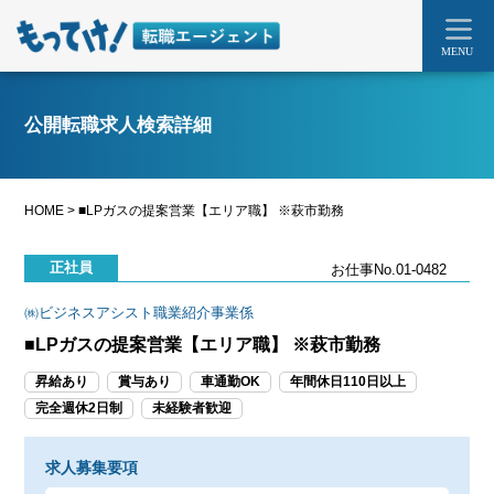
MENU
公開転職求人検索詳細
HOME
>
■LPガスの提案営業【エリア職】 ※萩市勤務
正社員
お仕事No.01-0482
㈱ビジネスアシスト職業紹介事業係
■LPガスの提案営業【エリア職】 ※萩市勤務
昇給あり
賞与あり
車通勤OK
年間休日110日以上
完全週休2日制
未経験者歓迎
求人募集要項