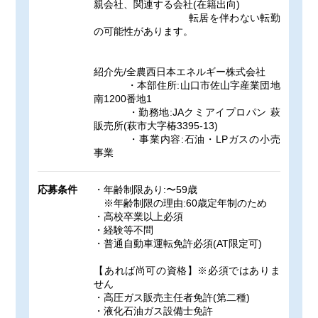
親会社、関連する会社(在籍出向)
転居を伴わない転勤
の可能性があります。
紹介先/全農西日本エネルギー株式会社
・本部住所:山口市佐山字産業団地
南1200番地1
・勤務地:JAクミアイプロパン 萩
販売所(萩市大字椿3395-13)
・事業内容:石油・LPガスの小売
事業
応募条件
・年齢制限あり:〜59歳
※年齢制限の理由:60歳定年制のため
・高校卒業以上必須
・経験等不問
・普通自動車運転免許必須(AT限定可)
【あれば尚可の資格】※必須ではありま
せん
・高圧ガス販売主任者免許(第二種)
・液化石油ガス設備士免許