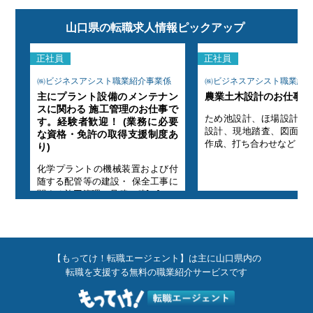
山口県の転職求人情報ピックアップ
正社員
正社員
係
㈱ビジネスアシスト職業紹介事業係
㈱ビジネスアシスト職業紹
主にプラント設備のメンテナン
農業土木設計のお仕事で
スに関わる 施工管理のお仕事で
設備
ため池設計、ほ場設計、
す。経験者歓迎！ (業務に必要
書類
設計、現地踏査、図面作
な資格・免許の取得支援制度あ
作成、打ち合わせなど 
り)
化学プラントの機械装置および付
随する配管等の建設・ 保全工事に
関する施工管理、見積・積[...]
【もってけ！転職エージェント】は主に山口県内の
転職を支援する無料の職業紹介サービスです