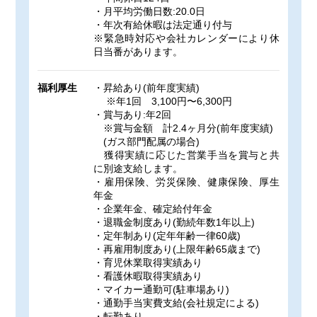
・月平均労働日数:20.0日
・年次有給休暇は法定通り付与
※緊急時対応や会社カレンダーにより休
日当番があります。
福利厚生
・昇給あり(前年度実績)
※年1回 3,100円〜6,300円
・賞与あり:年2回
※賞与金額 計2.4ヶ月分(前年度実績)
(ガス部門配属の場合)
獲得実績に応じた営業手当を賞与と共
に別途支給します。
・雇用保険、労災保険、健康保険、厚生
年金
・企業年金、確定給付年金
・退職金制度あり(勤続年数1年以上)
・定年制あり(定年年齢一律60歳)
・再雇用制度あり(上限年齢65歳まで)
・育児休業取得実績あり
・看護休暇取得実績あり
・マイカー通勤可(駐車場あり)
・通勤手当実費支給(会社規定による)
・転勤あり