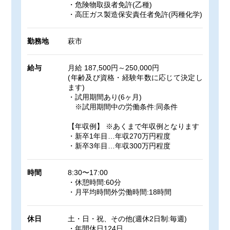
・危険物取扱者免許(乙種)
・高圧ガス製造保安責任者免許(丙種化学)
勤務地
萩市
給与
月給 187,500円～250,000円
(年齢及び資格・経験年数に応じて決定し
ます)
・試用期間あり(6ヶ月)
※試用期間中の労働条件:同条件
【年収例】 ※あくまで年収例となります
・新卒1年目…年収270万円程度
・新卒3年目…年収300万円程度
時間
8:30〜17:00
・休憩時間:60分
・月平均時間外労働時間:18時間
休日
土・日・祝、その他(週休2日制:毎週)
・年間休日124日