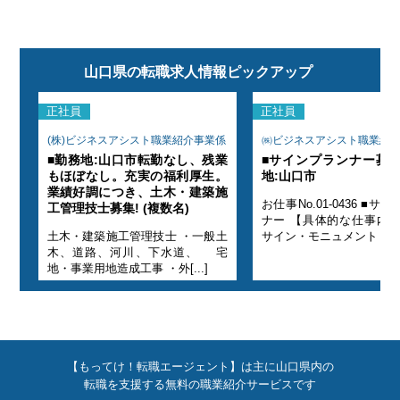
山口県の転職求人情報ピックアップ
正社員
正社員
係
(株)ビジネスアシスト職業紹介事業係
㈱ビジネスアシスト職業紹
勤務
■勤務地:山口市転勤なし、残業
■サインプランナー募集!
もほぼなし。充実の福利厚生。
地:山口市
業績好調につき、土木・建築施
ラン
お仕事No.01-0436 ■サ
工管理技士募集! (複数名)
 ◎
ナー 【具体的な仕事内
]
土木・建築施工管理技士 ・一般土
サイン・モニュメント・イル[
木、道路、河川、下水道、 宅
地・事業用地造成工事 ・外[...]
【もってけ！転職エージェント】は主に山口県内の
転職を支援する無料の職業紹介サービスです