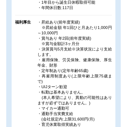
・1年目から誕生日休暇取得可能
・年間休日数:117日
福利厚生
・昇給あり(前年度実績)
※昇給金額 年1回ひと月あたり1,000円
～10,000円
・賞与あり 年2回(前年度実績)
※賞与金額計3ヶ月分
・決算賞与5月支給※決算状況により支給
します。
・雇用保険、労災保険、健康保険、厚生
年金、財形
・定年制あり(定年年齢65歳)
・再雇用制度あり(上限年齢上限75歳ま
で)
・UIJターン歓迎
・転勤は基本ありません。
(本人希望により、異動の可能性はあり
ますが必ずではありません。)
・マイカー通勤可
・通勤手当実費支給
(会社規定内:上限31,600円/月)
・育児休業取得実績あり