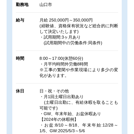
勤務地
山口市
給与
月給 250,000円～350,000円
(経験値、資格保有状況など総合的に判断
して決定いたします)
・試用期間:3ヶ月あり
(試用期間中の労働条件:同条件)
時間
8:00～17:00(休憩60分)
・月平均時間外労働8時間
※工事の繁閑や作業現場により多少の変
化があります。
休日
日・祝・その他
・月1回土曜日出勤あり
(土曜日出勤に、有給休暇を取ることも
可能です)
・GW、年末年始、お盆休暇あり
【2024年の休暇例】
・お盆:8/10～8/18、年末年始:12/28～
1/5、GW:2025/5/3～5/6