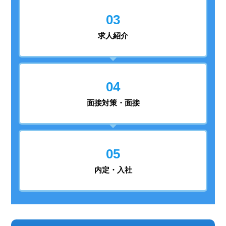
03
求人紹介
04
面接対策・面接
05
内定・入社