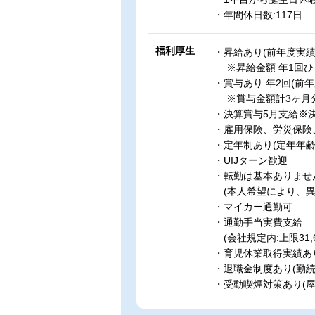
・年間休日数:117日
福利厚生
・昇給あり(前年度実績
※昇給金額 年1回ひと月
・賞与あり 年2回(前年
※賞与金額計3ヶ月
・決算賞与5月支給※
・雇用保険、労災保険
・定年制あり(定年年齢6
・UIJターン歓迎
・転勤は基本ありませ
(本人希望により、異
・マイカー通勤可
・通勤手当実費支給
(会社規定内:上限31,6
・育児休業取得実績あ
・退職金制度あり(勤続
・受動喫煙対策あり(屋