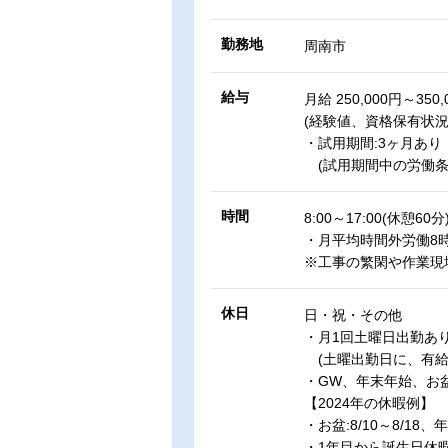
勤務地
周南市
給与
月給 250,000円～350,
(経験値、資格保有状
・試用期間:3ヶ月あり
(試用期間中の労働条
時間
8:00～17:00(休憩60分
・月平均時間外労働8
※工事の繁閑や作業現
休日
日・祝・その他
・月1回土曜日出勤あ
(土曜出勤日に、有給
・GW、年末年始、お
【2024年の休暇例】
・お盆:8/10～8/18、年末
・1年目から誕生日休