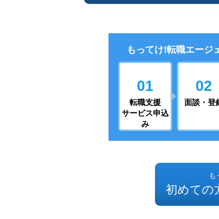
もってけ!転職エージ
01
02
転職支援
面談・登
サービス申込
み
も
初めての