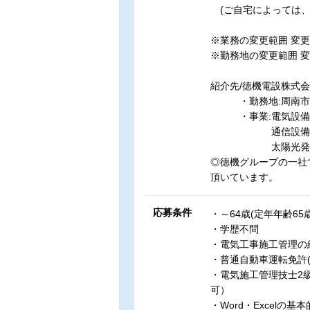
(ご自宅によっては、
※業務の変更範囲 変更
※勤務地の変更範囲 
紹介先/徳機電設株式会
・勤務地:周南市港
・事業:電気設備の
通信設備の機器
太陽光発電
◎徳機グループの一社
頂いています。
応募条件
・～64歳(定年年齢65
・学歴不問
・電気工事施工管理の
・普通自動車運転免許(
・電気施工管理技士2
可）
・Word・Excelの