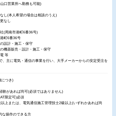
山口営業所へ勤務も可能)
なし(本人希望の場合は相談のうえ)
変更なし
社(周南市港町6番36号)
町6番36号
設計・施工・保守
販売・設計・施工・保守
 等
で、主に電気・通信の事業を行い、大手メーカーからの安定受注を
歳につき)
経験があれば尚可(必須ではありません)
AT限定可)必須
級以上または、電気通信施工管理技士2級以上(いずれかあれば尚
基本的な操作のできる方