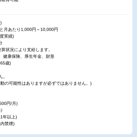
)
あたり1,000円～10,000円
度実績)
分
決算状況により支給します。
、健康保険、厚生年金、財形
5歳)
ん。
動の可能性はありますが必ずではありません。)
00円/月)
り
1年以上)
内禁煙)