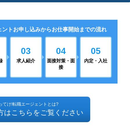
ェントお申し込みから
お仕事開始までの流れ
03
04
05
録
求人紹介
面接対策・面
内定・入社
接
ってけ!転職エージェントとは?
方はこちらをご覧ください