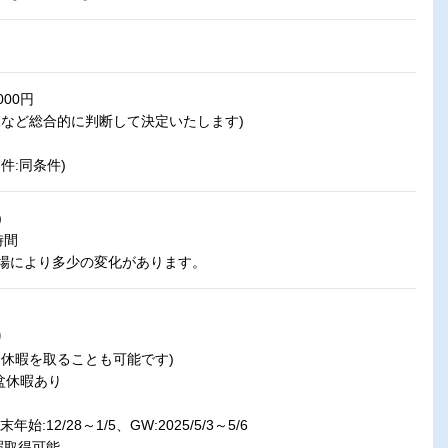
000円
況など総合的に判断して決定いたします)
件:同条件)
)
時間
場により多少の変化があります。
り
休暇を取ることも可能です)
盆休暇あり
年始:12/28～1/5、GW:2025/5/3～5/6
暇取得可能