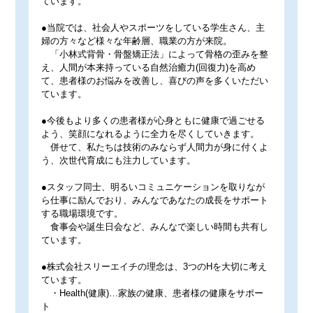
ています。
●当院では、社会人やスポーツをしている学生さん、主
婦の方々など様々な年齢層、職業の方が来院。
「小林式背骨・骨盤矯正法」によって骨格の歪みを整
え、人間が本来持っている自然治癒力(回復力)を高め
て、患者様のお悩みを改善し、喜びの声を多くいただい
ています。
●今後もより多くの患者様が心身ともに健康で過ごせる
よう、笑顔になれるように全力を尽くしていきます。
併せて、私たちは技術のみならず人間力が身に付くよ
う、次世代育成にも注力しています。
●スタッフ同士、明るいコミュニケーションを取りなが
ら仕事に励んでおり、みんなであなたの成長をサポート
する職場環境です。
食事会や誕生日会など、みんなで楽しい時間も共有し
ています。
●株式会社スリーエイチの理念は、3つのHを大切に考え
ています。
・Health(健康)…家族の健康、患者様の健康をサポー
ト