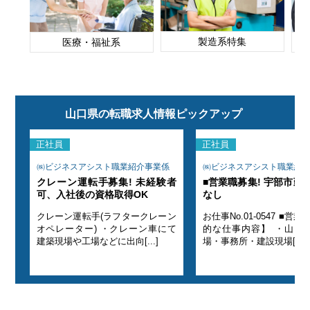
製造系特集
医療・福祉系
山口県の転職求人情報ピックアップ
正社員
正社員
係
㈱ビジネスアシスト職業紹介事業係
㈱ビジネスアシスト職業紹
転勤
クレーン運転手募集! 未経験者
■営業職募集! 宇部市勤
可、入社後の資格取得OK
なし
クレーン運転手(ラフタークレーン
お仕事No.01-0547 ■営業職 【具体
の工
オペレーター) ・クレーン車にて
的な仕事内容】 ・山口
建築現場や工場などに出向[...]
場・事務所・建設現場[...]