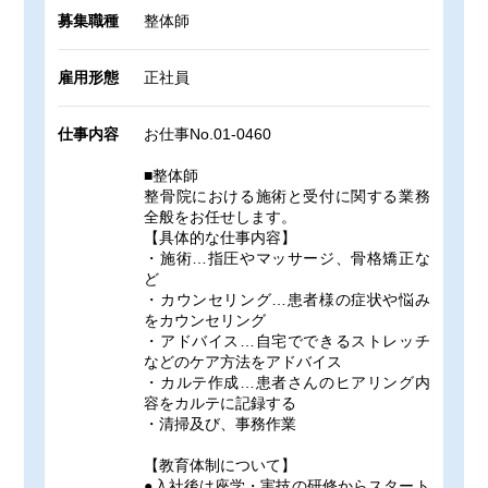
募集職種
整体師
雇用形態
正社員
仕事内容
お仕事No.01-0460
■整体師
整骨院における施術と受付に関する業務
全般をお任せします。
【具体的な仕事内容】
・施術…指圧やマッサージ、骨格矯正な
ど
・カウンセリング…患者様の症状や悩み
をカウンセリング
・アドバイス…自宅でできるストレッチ
などのケア方法をアドバイス
・カルテ作成…患者さんのヒアリング内
容をカルテに記録する
・清掃及び、事務作業
【教育体制について】
●入社後は座学・実技の研修からスタート