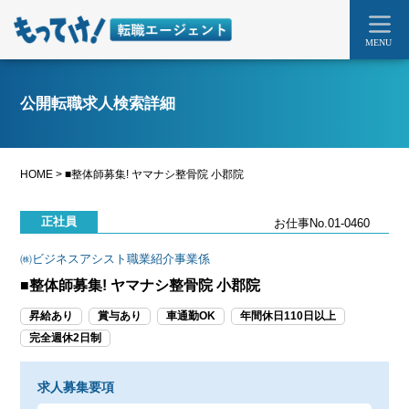
MENU
公開転職求人検索詳細
HOME
>
■整体師募集! ヤマナシ整骨院 小郡院
正社員
お仕事No.01-0460
㈱ビジネスアシスト職業紹介事業係
■整体師募集! ヤマナシ整骨院 小郡院
昇給あり
賞与あり
車通勤OK
年間休日110日以上
完全週休2日制
求人募集要項