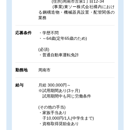
(住所)周南市古泉1丁目12-34
(事業)東ソー株式会社構内におけ
る鋼構造物・機械器具設置・配管関係の
業務
応募条件
・学歴不問
・～64歳(定年65歳のため)
(必須)
・普通自動車運転免許
勤務地
周南市
給与
月給 300,000円～
※試用期間あり(3ヶ月)
試用期間中も同じ労働条件
(その他の手当)
・家族手当あり
子10,000円/1人(中学生まで)
・資格取得奨励金あり