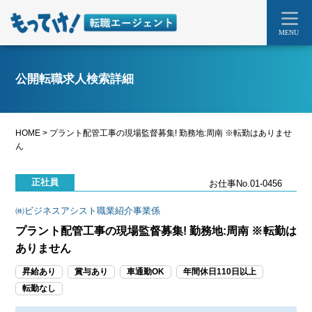
MENU
公開転職求人検索詳細
HOME
>
プラント配管工事の現場監督募集! 勤務地:周南 ※転勤はありませ
ん
正社員
お仕事No.01-0456
㈱ビジネスアシスト職業紹介事業係
プラント配管工事の現場監督募集! 勤務地:周南 ※転勤は
ありません
昇給あり
賞与あり
車通勤OK
年間休日110日以上
転勤なし