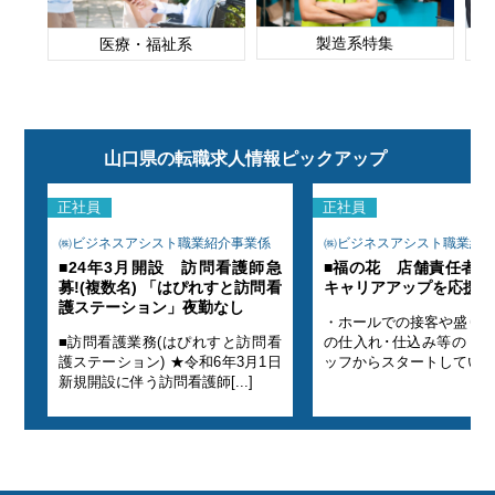
製造系特集
医療・福祉系
山口県の転職求人情報ピックアップ
正社員
正社員
係
㈱ビジネスアシスト職業紹介事業係
㈱ビジネスアシスト職業紹
集!
■24年3月開設 訪問看護師急
■福の花 店舗責任者候
募!(複数名) 「はぴれすと訪問看
キャリアアップを応援し
護ステーション」夜勤なし
食材
・ホールでの接客や盛り付
スタ
■訪問看護業務(はぴれすと訪問看
の仕入れ･仕込み等の 
護ステーション) ★令和6年3月1日
ッフからスタートしていた[..
新規開設に伴う訪問看護師[...]