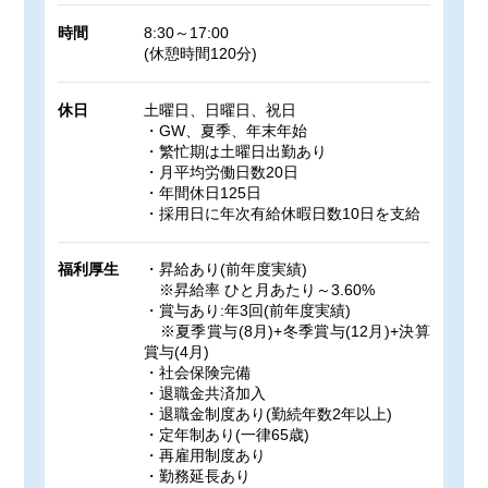
時間
8:30～17:00
(休憩時間120分)
休日
土曜日、日曜日、祝日
・GW、夏季、年末年始
・繁忙期は土曜日出勤あり
・月平均労働日数20日
・年間休日125日
・採用日に年次有給休暇日数10日を支給
福利厚生
・昇給あり(前年度実績)
※昇給率 ひと月あたり～3.60%
・賞与あり:年3回(前年度実績)
※夏季賞与(8月)+冬季賞与(12月)+決算
賞与(4月)
・社会保険完備
・退職金共済加入
・退職金制度あり(勤続年数2年以上)
・定年制あり(一律65歳)
・再雇用制度あり
・勤務延長あり