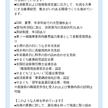
■社員教育および資格取得支援に注力して、社員を大事
にする健康経営、働きがいのある職場づくりを進めてい
ます。
●GW、夏季、年末年始での大型連休あり
●賞与(年2回)に加え、決算賞与の支給(4月)もあり
●昇給制度、年1回あり
●東ソー南陽事業所内優秀協力業者として多数受賞歴あ
り
●土用の丑の日にうなぎ弁当支給
●焼き肉の日に高級焼肉弁当支給
●年末最終日に料亭の折の詰め合わせを支給
●やまぐち健康経営認定企業
●全国社会保険労務士会連合会
「職場環境改善宣言企業」認定
●やまぐち"とも×いく"応援企業登録
●経済産業省「事業継続強化計画」認定
●やまぐち「奨学金返還応援企業」登録
※面接前の職場見学含む受入れおよび業務内容の説明は
可能
【このような人材を求めています】
●自身の業務に対して、責任感を持って地道に取り組め