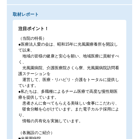
取材レポート
注目ポイント！
（当院の特長）
●医療法人愛の会は、昭和15年に光風園療養所を開設し
て以来、
地域の皆様の健康と安心を願い、地域医療に貢献すべ
く、
光風園病院、介護医療院さくら寮、光風園病院訪問看
護ステーションを
運営して、医療・リハビリ・介護をトータルに提供し
ています。
●私たちは、多職種によるチーム医療で高度な慢性期医
療を提供しています。
患者さんに食べてもらえる美味しい食事にこだわり、
寝食分離を心がけています。また電子カルテ採用によ
り、
情報の共有化を実施しています。
（各施設のご紹介）
■光風園病院