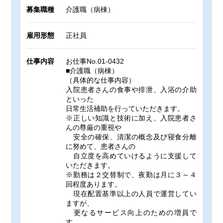
募集職種
介護職（病棟）
雇用形態
正社員
仕事内容
お仕事No.01-0432
■介護職（病棟）
（具体的な仕事内容）
入院患者さんの食事や排泄、入浴の介助
といった
日常生活補助を行っていただきます。
※正しい知識と技術に加え、入院患者さ
んの尊厳の重視や
安全の確保、清潔の概念及び寝食分離
に努めて、患者さんの
自立度を高めていけるように支援して
いただきます。
※勤務は２交替制で、夜勤は月に３～４
回程度あります。
現在配置基準以上の人員で運営してい
ますが、
更なるサービス向上のための増員で
す。