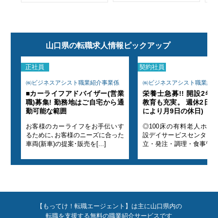
山口県の転職求人情報ピックアップ
正社員
契約社員
係
㈱ビジネスアシスト職業紹介事業係
㈱ビジネスアシスト職業紹
JT
■カーライフアドバイザー(営業
栄養士急募!! 開設2年目
フト
職)募集! 勤務地はご自宅から通
教育も充実。 週休2日制
勤可能な範囲
により月9日の休日)
び併
お客様のカーライフをお手伝いす
◎100床の有料老人ホー
 献
るために､お客様のニーズに合った
設デイサービスセンター
]
車両(新車)の提案･販売を[...]
立・発注・調理・食事管理業[
【もってけ！転職エージェント】は主に山口県内の
転職を支援する無料の職業紹介サービスです