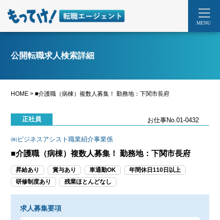
MENU
公開転職求人検索詳細
HOME
>
■介護職（病棟）複数人募集！ 勤務地：下関市長府
正社員
お仕事No.01-0432
㈱ビジネスアシスト職業紹介事業係
■介護職（病棟）複数人募集！ 勤務地：下関市長府
昇給あり
賞与あり
車通勤OK
年間休日110日以上
研修制度あり
残業ほとんどなし
求人募集要項