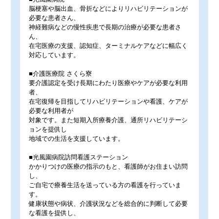
脳梗塞や脳出血、骨折などによりリハビリテーションが
必要な患者さん、
神経難病などの慢性疾患で長期の治療が必要な患者さ
ん、
在宅医療の支援、認知症、ターミナルケアなどに幅広く
対応しています。
■介護医療院 さくら寮
要介護認定を受け長期にわたり医療やケアが必要な利用
者、
在宅復帰を目指してリハビリテーションや看護、ケアが
必要な利用者が
対象です。また短期入所療養介護、通所リハビリテーシ
ョンを提供し
地域での生活を支援しています。
■光風園病院訪問看護ステーション
かかりつけの医療の指示のもと、看護師がお住まい訪問
し、
ご自宅で療養生活を送っている方の看護を行っていま
す。
健康状態や病状、介護状況などを総合的に判断して必要
な看護を提供し、