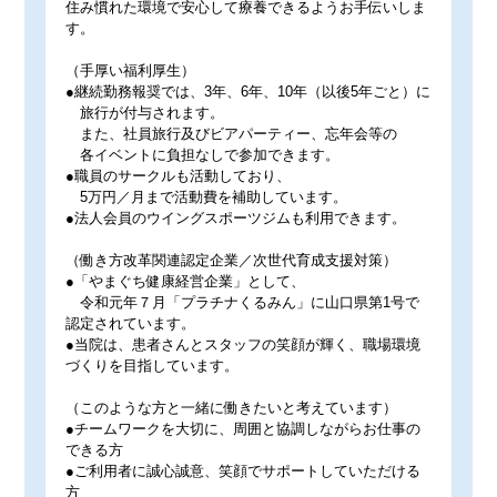
住み慣れた環境で安心して療養できるようお手伝いしま
す。
（手厚い福利厚生）
●継続勤務報奨では、3年、6年、10年（以後5年ごと）に
旅行が付与されます。
また、社員旅行及びビアパーティー、忘年会等の
各イベントに負担なしで参加できます。
●職員のサークルも活動しており、
5万円／月まで活動費を補助しています。
●法人会員のウイングスポーツジムも利用できます。
（働き方改革関連認定企業／次世代育成支援対策）
●「やまぐち健康経営企業」として、
令和元年７月「プラチナくるみん」に山口県第1号で
認定されています。
●当院は、患者さんとスタッフの笑顔が輝く、職場環境
づくりを目指しています。
（このような方と一緒に働きたいと考えています）
●チームワークを大切に、周囲と協調しながらお仕事の
できる方
●ご利用者に誠心誠意、笑顔でサポートしていただける
方