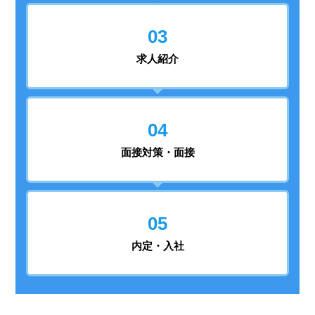
03
求人紹介
04
面接対策・面接
05
内定・入社