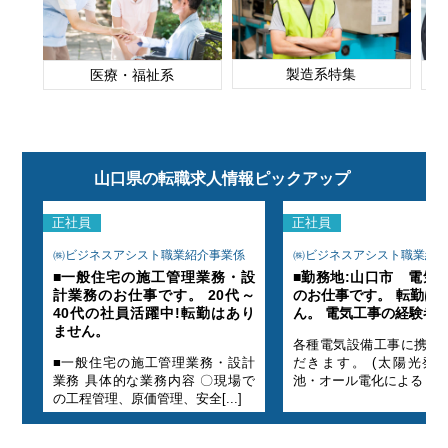
製造系特集
医療・福祉系
山口県の転職求人情報ピックアップ
正社員
正社員
㈱ビジネスアシスト職業紹介事業係
㈱ビジネスアシスト職業紹
工事
■一般住宅の施工管理業務・設
■勤務地:山口市 電気
ませ
計業務のお仕事です。 20代～
のお仕事です。 転勤は
40代の社員活躍中!転勤はあり
ん。 電気工事の経験者歓
ません。
いた
各種電気設備工事に携わ
蓄電
■一般住宅の施工管理業務・設計
だきます。 (太陽光発
]
業務 具体的な業務内容 〇現場で
池・オール電化による ゼロ・[
の工程管理、原価管理、安全[...]