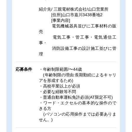
紹介先/ 三親電材株式会社/山口営業所
[住所]山口市嘉川3438番地2
[事業内容]
電気機械器具並びに工事材料の販
売
電気工事・管工事・電気通信工
事・
消防設備工事の設計施工並びに管
理
応募条件
・年齢制限範囲/〜44歳
(年齢制限の理由:長期勤続によるキャリ
アを形成するため)
・高校卒業以上が必須
・必要な経験等不問
・普通自動車運転免許必須(AT限定不可)
・ワード・エクセルの基本的な操作ので
きる方
(パソコンの応用操作までは必要ありま
せん。)