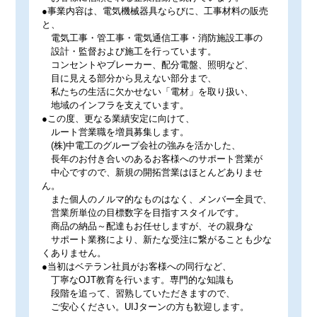
●事業内容は、電気機械器具ならびに、工事材料の販売
と、
電気工事・管工事・電気通信工事・消防施設工事の
設計・監督および施工を行っています。
コンセントやブレーカー、配分電盤、照明など、
目に見える部分から見えない部分まで、
私たちの生活に欠かせない「電材」を取り扱い、
地域のインフラを支えています。
●この度、更なる業績安定に向けて、
ルート営業職を増員募集します。
(株)中電工のグループ会社の強みを活かした、
長年のお付き合いのあるお客様へのサポート営業が
中心ですので、新規の開拓営業はほとんどありませ
ん。
また個人のノルマ的なものはなく、メンバー全員で、
営業所単位の目標数字を目指すスタイルです。
商品の納品～配達もお任せしますが、その親身な
サポート業務により、新たな受注に繋がることも少な
くありません。
●当初はベテラン社員がお客様への同行など、
丁寧なOJT教育を行います。専門的な知識も
段階を追って、習熟していただきますので、
ご安心ください。UIJターンの方も歓迎します。