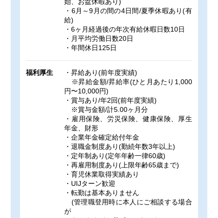
始、お盆休暇あり)
・6月～9月の間の4日間/夏季休暇あり(有
給)
・6ヶ月経過後の年次有給休暇日数10日
・月平均労働日数20日
・年間休日125日
福利厚生
・昇給あり(前年度実績)
※昇給金額/昇給率(ひと月あたり1,000
円〜10,000円)
・賞与あり/年2回(前年度実績)
※賞与金額/計5.00ヶ月分
・雇用保険、労災保険、健康保険、厚生
年金、財形
・企業年金確定給付年金
・退職金制度あり(勤続年数3年以上)
・定年制あり(定年年齢一律60歳)
・再雇用制度あり(上限年齢65歳まで)
・育児休業取得実績あり
・UIJターン歓迎
・転勤は基本ありません
(管理職登用時に本人にご相談する場合
が