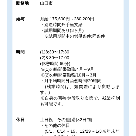
勤務地
山口市
給与
月給 175,600円～280,200円
・別途時間外手当支給
・試用期間あり(3ヶ月)
※試用期間中の労働条件:同条件
時間
(1)8:30〜17:30
(2)8:30〜17:00
(休憩時間 60分)
※(1)の時間帯勤務/4月～9月
※(2)の時間帯勤務/10月～3月
・月平均時間外労働時間/20時間
(残業時間は、繁閑差により変動しま
す。)
※自身の習熟や段取り次第で、残業抑制
も可能です。
休日
土日祝、その他(週休2日制)
・その他の休日
(5/1、8/14～15、12/29～1/3※年末年