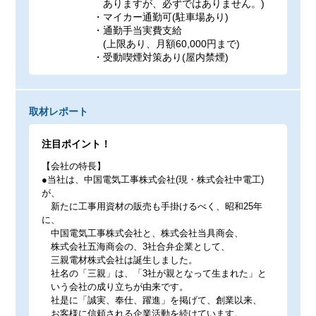
ありますが、必ずではありません。)
・マイカー通勤可(駐車場あり)
・通勤手当実費支給
(上限あり、月額60,000円まで)
・受動喫煙対策あり(屋内禁煙)
取材レポート
注目ポイント！
【会社の特長】
●当社は、中国電気工事株式会社(現・株式会社中電工)
が、
新たに工事用資材の販売も手掛けるべく、昭和25年
に、
中国電気工事株式会社と、株式会社当具商会、
株式会社五海商会の、3社合弁企業として、
三親電材株式会社は誕生しました。
社名の「三親」は、「3社が親となって生まれた」と
いう会社の成り立ちが由来です。
社是に「誠実、奉仕、躍進」を掲げて、創業以来、
お客様に信頼される企業活動を続けています。