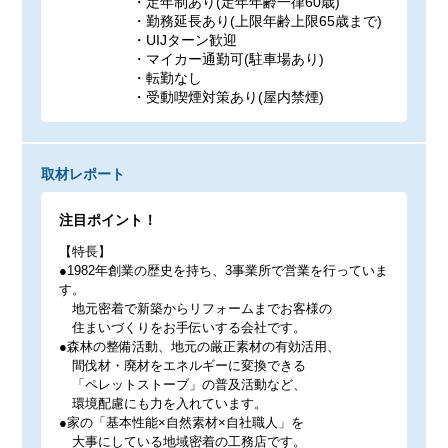
・定年制あり(定年年齢一律60歳)
・勤務延長あり(上限年齢上限65歳まで)
・UIJターン歓迎
・マイカー通勤可(駐車場あり)
・転勤なし
・受動喫煙対策あり(屋内禁煙)
取材レポート
注目ポイント！
【特長】
●1982年創業の歴史を持ち、3事業所で営業を行っていま
す。
地元密着で新築からリフォームまでお客様の
住まいづくりをお手伝いする会社です。
●森林の整備活動、地元の厳正素材の有効活用、
間伐材・廃材をエネルギーに変換できる
「ペレットストーブ」の普及活動など、
環境配慮にも力を入れています。
●家の「基本性能×自然素材×自社職人」を
大事にしている地域密着の工務店です。