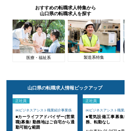
おすすめの転職求人特集から
山口県の転職求人を探す
製造系特集
医療・福祉系
山口県の転職求人情報ピックアップ
正社員
正社員
係
㈱ビジネスアシスト職業紹介事業係
㈱ビジネスアシスト職業紹
市勤
■カーライフアドバイザー(営業
■電気設備工事募集! 
職)募集! 勤務地はご自宅から通
務、転勤なし
勤可能な範囲