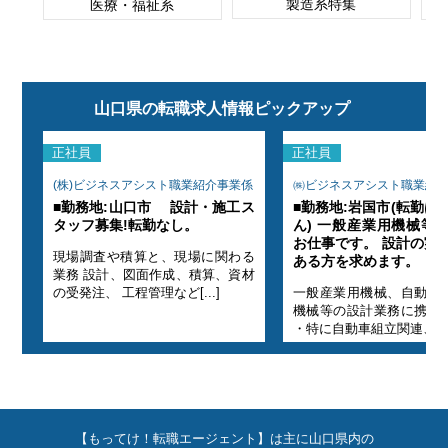
製造系特集
医療・福祉系
山口県の転職求人情報ピックアップ
正社員
正社員
係
(株)ビジネスアシスト職業紹介事業係
㈱ビジネスアシスト職業紹
ませ
■勤務地:山口市 設計・施工ス
■勤務地:岩国市(転勤は
計の
タッフ募集!転勤なし。
ん) 一般産業用機械等
験の
お仕事です。 設計の実
現場調査や積算と、現場に関わる
ある方を求めます。
業務 設計、図面作成、積算、資材
力化
の受発注、 工程管理など[...]
一般産業用機械、自動化
す。
機械等の設計業務に携わ
・特に自動車組立関連、工[..
【もってけ！転職エージェント】は主に山口県内の