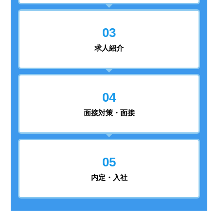
03
求人紹介
04
面接対策・面接
05
内定・入社