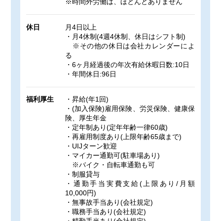
※時間外労働は、ほとんどありません
休日
月4日以上
・月4休制(4週4休制、休日はシフト制)
※その他の休日は会社カレンダーによ
る
・6ヶ月経過後の年次有給休暇日数:10日
・年間休日:96日
福利厚生
・昇給(年1回)
・(加入保険)雇用保険、労災保険、健康保
険、厚生年金
・定年制あり(定年年齢一律60歳)
・再雇用制度あり(上限年齢65歳まで)
・UIJターン歓迎
・マイカー通勤可(駐車場あり)
※バイク・自転車通勤も可
・制服貸与
・通勤手当実費支給(上限あり/月額
10,000円)
・無事故手当あり(会社規定)
・職務手当あり(会社規定)