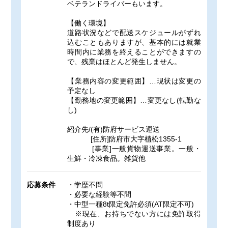
ベテランドライバーもいます。
【働く環境】
道路状況などで配送スケジュールがずれ
込むこともありますが、基本的には就業
時間内に業務を終えることができますの
で、残業はほとんど発生しません。
【業務内容の変更範囲】…現状は変更の
予定なし
【勤務地の変更範囲】…変更なし(転勤な
し)
紹介先/(有)防府サービス運送
[住所]防府市大字植松1355-1
[事業]一般貨物運送事業。一般・
生鮮・冷凍食品。雑貨他
応募条件
・学歴不問
・必要な経験等不問
・中型一種8t限定免許必須(AT限定不可)
※現在、お持ちでない方には免許取得
制度あり