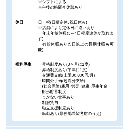
※シフトによる
※午後の時間帯休憩あり
休日
日・祝(日曜定休､祝日休み)
※店舗により定休日に違いあり
・年末年始休暇(3～4日程度連休が取れま
す)
・有給休暇あり(5日以上の長期休暇も可
能)
福利厚生
・昇格制度あり(3ヶ月に1度)
・昇給制度あり(半年に1度)
・交通費支給(上限30,000円/月)
・時間外手当(超過分支給)
・(社会保険)雇用･労災･健康･厚生年金
・財形貯蓄制度
・まかない食事あり
・制服貸与
・独立支援制度あり
・転勤あり(勤務地希望考慮のうえ)