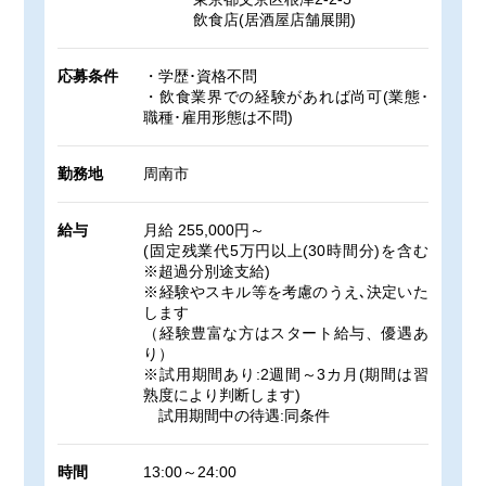
飲食店(居酒屋店舗展開)
応募条件
・学歴･資格不問
・飲食業界での経験があれば尚可(業態･
職種･雇用形態は不問)
勤務地
周南市
給与
月給 255,000円～
(固定残業代5万円以上(30時間分)を含む
※超過分別途支給)
※経験やスキル等を考慮のうえ､決定いた
します
（経験豊富な方はスタート給与、優遇あ
り）
※試用期間あり:2週間～3カ月(期間は習
熟度により判断します)
試用期間中の待遇:同条件
時間
13:00～24:00