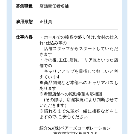
募集職種
店舗責任者候補
雇用形態
正社員
仕事内容
・ホールでの接客や盛り付け､食材の仕入
れ･仕込み等の
店舗スタッフからスタートしていただ
きます
・その後､主任､店長､エリア長といった店
舗での
キャリアアップを目指して欲しいと考
えています
※商品開発など本部へのキャリアパスも
あります
※希望店舗への転勤希望も応相談
(その際は、店舗状況により判断させて
いただきます）
※慣れるまで先輩が一緒に接客などをし
ますので､ご安心ください
紹介先/(株)ベアーズコーポレーション
東京都文京区根津2-2-5