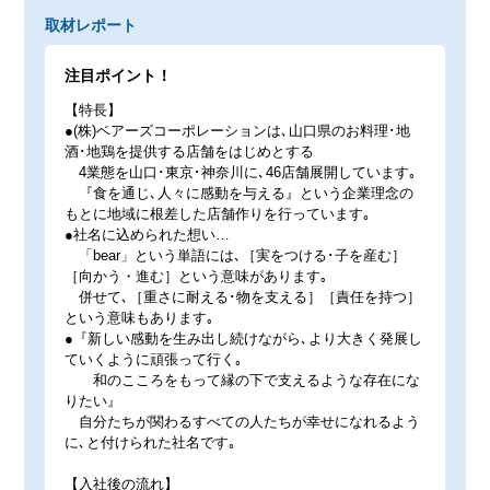
取材レポート
注目ポイント！
【特長】
●(株)ベアーズコーポレーションは､山口県のお料理･地
酒･地鶏を提供する店舗をはじめとする
4業態を山口･東京･神奈川に､46店舗展開しています｡
『食を通じ､人々に感動を与える』という企業理念の
もとに地域に根差した店舗作りを行っています｡
●社名に込められた想い…
「bear」という単語には､［実をつける･子を産む］
［向かう・進む］という意味があります｡
併せて､［重さに耐える･物を支える］［責任を持つ］
という意味もあります｡
●『新しい感動を生み出し続けながら､より大きく発展し
ていくように頑張って行く｡
和のこころをもって縁の下で支えるような存在にな
りたい』
自分たちが関わるすべての人たちが幸せになれるよう
に､と付けられた社名です｡
【入社後の流れ】