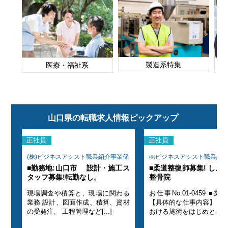
製造系特集
医療・福祉系
山口県の転職求人情報ピックアップ
正社員
正社員
係
(株)ビジネスアシスト職業紹介事業係
㈱ビジネスアシスト職業紹
ぐち
■勤務地:山口市 設計・施工ス
■柔道整復師募集! しん
タッフ募集!転勤なし。
整骨院
現場調査や積算と、現場に関わる
お仕事No.01-0459 ■柔道整復師
院に
業務 設計、図面作成、積算、資材
【具体的な仕事内容】 ・
の受発注、 工程管理など[...]
おける施術をはじめとした[..