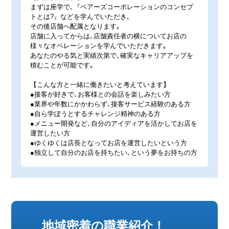
まずは座学で､『ベアーズコーポレーションのコンセプ
トとは?』などを学んでいただき､
その後店舗へ配属となります｡
店舗に入ってからは､店舗責任者の横についてお店の
様々なオペレーションを学んでいただきます｡
あなたのやる気と実績次第で､確実なキャリアアップを
積むことが可能です｡
【こんな方と一緒に働きたいと考えています】
●接客が好きで､お客様との会話を楽しみたい方
●業界や年数にかかわらず､接客サービス経験のある方
●自ら学ぼうとするチャレンジ精神のある方
●メニュー開発など､自分のアイディアを活かしてお店を
運営したい方
●ゆくゆくは店長となってお店を運営したいという方
●独立して自分のお店を持ちたい､という夢をお持ちの方
地域密着の職業紹介！