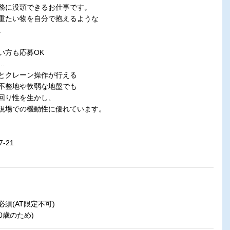
務に没頭できるお仕事です。
重たい物を自分で抱えるような
。
い方も応募OK
…
とクレーン操作が行える
不整地や軟弱な地盤でも
回り性を生かし、
現場での機動性に優れています。
-21
須(AT限定不可)
0歳のため)