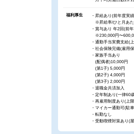
福利厚生
・昇給あり(前年度実績
※昇給率/ひと月あたり
・賞与あり 年2回(前年
※230,000円〜600
・通勤手当実費支給(上限/
・社会保険完備(雇用
・家族手当あり
(配偶者)10,000円
(第1子) 5,000円
(第2子) 4,000円
(第3子) 2,000円
・退職金共済加入
・定年制あり(一律60歳
・再雇用制度あり(上限
・マイカー通勤可(駐車
・転勤なし
・受動喫煙対策あり(屋