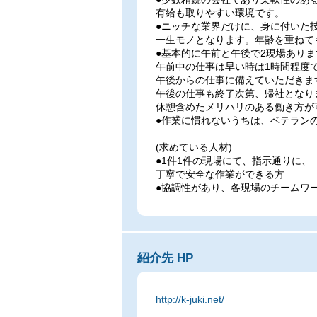
有給も取りやすい環境です。
●ニッチな業界だけに、身に付いた
一生モノとなります。年齢を重ねて
●基本的に午前と午後で2現場ありま
午前中の仕事は早い時は1時間程度
午後からの仕事に備えていただきま
午後の仕事も終了次第、帰社となり
休憩含めたメリハリのある働き方が
●作業に慣れないうちは、ベテラン
(求めている人材)
●1件1件の現場にて、指示通りに、
丁寧で安全な作業ができる方
●協調性があり、各現場のチームワ
紹介先 HP
http://k-juki.net/