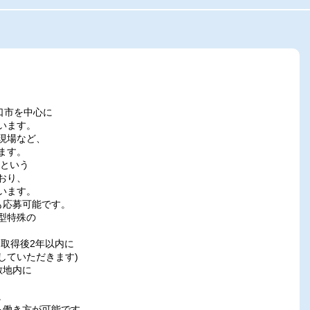
口市を中心に
います。
現場など、
ます。
)という
おり、
います。
も応募可能です。
型特殊の
取得後2年以内に
していただきます)
敷地内に
。
る働き方が可能です。