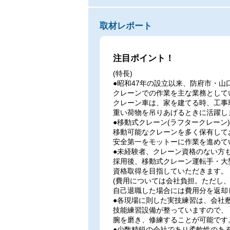
取材レポート
注目ポイント！
(特長)
●昭和47年の設立以来、防府市・山
クレーンでの作業を主な業務として
クレーン車は、家を建てる時、工事
重い荷物を吊りあげるときに活躍し
●移動式クレーン(ラフタークレーン
移動可能なクレーンを多く保有して
安全第一をモットーに作業を進めて
●未経験者、クレーン資格のない方
採用後、移動式クレーン運転手・大
資格取得を目指していただきます。
(費用については会社負担。ただし、
自己退職した場合には費用分を返却
●各現場に則した実技練習は、会社
技能練習設備が整っていますので、
腕を磨き、修練することが可能です
●少数精鋭の会社であり柔軟性のあ