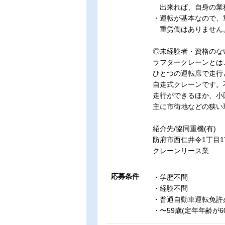
出来れば、自身の業
・運転が基本なので、
重労働はありません
◎未経験者・資格のな
ラフタークレーンとは
ひとつの運転席で走行
自走式クレーンです。
走行ができるほか、小
主に市街地などの狭い
紹介先/協同重機(有)
防府市西仁井令1丁目17
クレーンリース業
応募条件
・学歴不問
・経験不問
・普通自動車運転免許必
・〜59歳(定年年齢が6