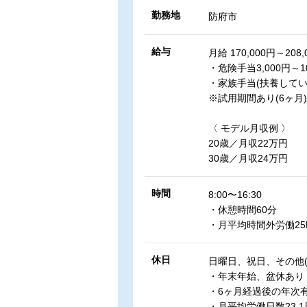
勤務地
防府市
給与
月給 170,000円～208,
・危険手当3,000円～10
・家族手当(扶養してい
※試用期間あり(6ヶ月
〈 モデル月収例 〉
20歳／月収22万円
30歳／月収24万円
時間
8:00〜16:30
・休憩時間60分
・月平均時間外労働2
休日
日曜日、祝日、その他(
・年末年始、盆休あり
・6ヶ月経過後の年次
・月平均労働日数23.1