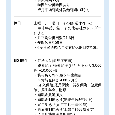
・休憩時間90分
・時間外労働時間あり
※月平均時間外労働時間/10時間
休日
土曜日、日曜日、その他(週休2日制)
・年末年始、盆、その他会社カレンダー
による
・月平均労働日数/21.6日
・年間休日/105日
・6ヶ月経過後の年次有給休暇日数/10日
福利厚生
・昇給あり(前年度実績)
※昇給金額/昇給率(ひと月あたり3,000
円〜10,000円)
・賞与あり/年2回(前年度実績)
※賞与金額/計4.00ヶ月分
・(加入保険)雇用保険、労災保険、健康保
険、厚生年金、財形
・退職金共済加入
・退職金制度あり(勤続年数5年以上)
・定年制あり(定年年齢一律60歳)
・再雇用制度あり(上限年齢65歳まで)
・入居可能住宅単身用あり