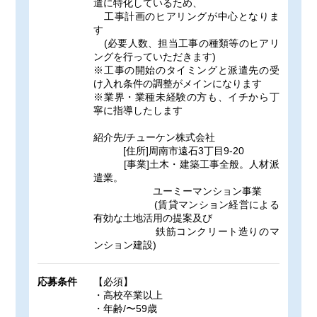
遣に特化しているため、
工事計画のヒアリングが中心となりま
す
(必要人数、担当工事の種類等のヒアリ
ングを行っていただきます)
※工事の開始のタイミングと派遣先の受
け入れ条件の調整がメインになります
※業界・業種未経験の方も、イチから丁
寧に指導したします
紹介先/チューケン株式会社
[住所]周南市遠石3丁目9-20
[事業]土木・建築工事全般。人材派
遣業。
ユーミーマンション事業
(賃貸マンション経営による
有効な土地活用の提案及び
鉄筋コンクリート造りのマ
ンション建設)
応募条件
【必須】
・高校卒業以上
・年齢/〜59歳