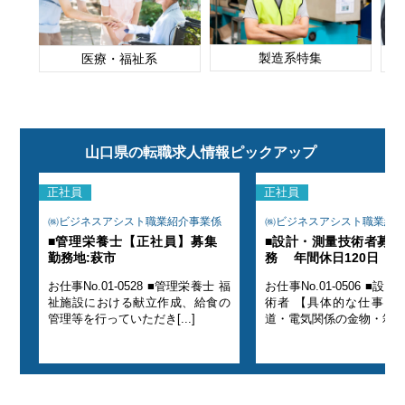
製造系特集
医療・福祉系
山口県の転職求人情報ピックアップ
正社員
正社員
係
㈱ビジネスアシスト職業紹介事業係
㈱ビジネスアシスト職業紹
関勤
■管理栄養士【正社員】募集
■設計・測量技術者募集
勤務地:萩市
務 年間休日120日
お仕事No.01-0528 ■管理栄養士 福
お仕事No.01-0506 ■設計・測量技
祉施設における献立作成、給食の
術者 【具体的な仕事内容】 ●鉄
管理等を行っていただき[...]
道・電気関係の金物・箱物[..