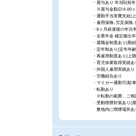
・賞与あり:年3回(前年
※賞与金額/計4.00
・通勤手当実費支給(上限あ
・雇用保険､労災保険､
・6ヶ月経過後の年次有
・企業年金 確定拠出
・退職金制度あり(勤続
・定年制あり(定年年齢
・再雇用制度あり(上限
・育児休業取得実績あ
・外国人雇用実績あり
・労働組合あり
・マイカー通勤可(駐車
・転勤あり
※転勤の範囲…ご相談
・受動喫煙対策あり(屋
敷地内に喫煙場所あ