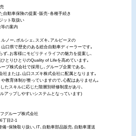
販売
た自動車保険の提案･販売･各種手続き
ジット取扱い
検等の案内
､ルノー､ポルシェ､スズキ､アルピーヌの
山口県で歴史のある総合自動車ディーラーです｡
ず､お客様にモビリティライフの魅力を提案し､
ひとりのQuality of Lifeを高めています｡
ループ株式会社で採用し､グループ企業である､
社または､山口スズキ株式会社に配属となります｡
トや教育体制が整っていますので､心配はありません｡
得したスキルに応じた階層別研修制度があり､
アップしやすいシステムとなっています)
イフグループ株式会社
目2-1
保険取り扱い､IT､自動車部品販売､自動車運送