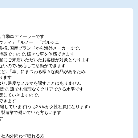
合自動車ディーラーです
ウディ」「ルノー」「ポルシェ」
様｡国産ブランドから海外メーカーまで､
徴ですので､様々な車を体感できます
店舗にご来店いただいたお客様が対象となります
いので､安心して活動ができます
など､「車」にまつわる様々な商品があるため､
ります
おり､過度なノルマを課すことはありません
標で､誰でも無理なくクリアできる水準です
定していきますので､
できます
在籍しています(うち25％が女性社員になります)
製造業で働いていた方もいます
す
を社内外問わず取れる方