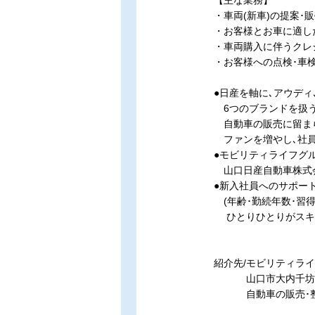
【主な業務】
・車両(新車)の提案･
・お客様とお車に適し
・車両購入に伴うクレ
・お客様への点検･車
●日産を軸に､アウディ
6つのブランドを扱う
自動車の販売に留まら
ファンを増やし､社員ひとり
●モビリティライフグ
山口日産自動車株式会
●新入社員へのサポー
(年齢･勤続年数･習
ひとりひとりがスキル
紹介先/モビリティラ
山口市大内千坊6丁
自動車の販売･整備･