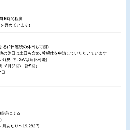
:5時間程度
を奨めています)
る(2日連続の休日も可能)
の他の休日は土日も含め､希望休を申請していただいています
り(夏､冬､GWは連休可能)
月･8月(2回) 計5回）
7日
円
実績等による
)
月あたり〜19,282円