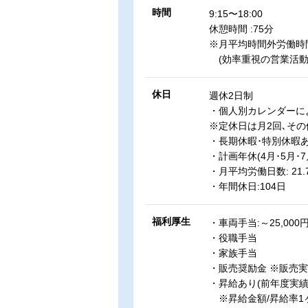
時間
9:15〜18:00
休憩時間 :75分
※月平均時間外労働時間
(効率重視の営業活動
休日
週休2日制
・個人別カレンダーによ
※定休日は月2回､そ
・長期休暇･特別休暇あ
・計画年休(4月･5月･7
・月平均労働日数: 21.
・年間休日:104日
福利厚生
・車両手当:～25,000
・役職手当
・家族手当
・販売奨励金 ※販売
・昇給あり(前年度実績
※昇給金額/昇給率1ヶ