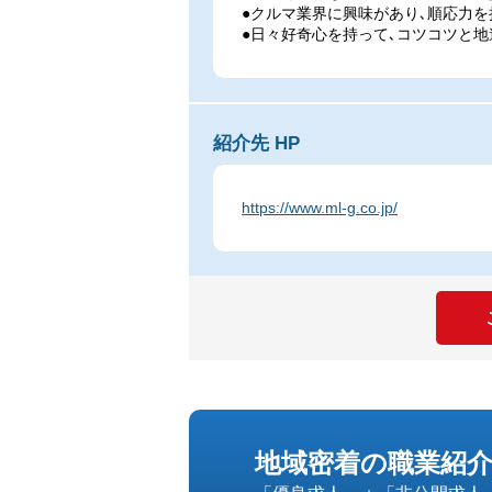
●クルマ業界に興味があり､順応力
●日々好奇心を持って､コツコツと
紹介先 HP
https://www.ml-g.co.jp/
地域密着の職業紹