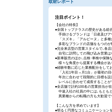
取材レポート
注目ポイント！
【会社の特長】
●全国トップクラスの歴史がある総
手掛けるブランドは「日産及びア
「スズキ」「アルピーヌ」と多種多
多彩なブランドの店舗をもつのが特
●完全来店型の営業スタイルで､各
自宅に訪問しての飛び込み営業はな
●新車販売のほか､点検･車検や保険
様々な角度から提案する機会があ
●経験年数に応じた業務配分をして
「入社1年目→月1台」が最初の目
年次に合わせて段階的に目標を設
レベルに合わせて成長することが
●全店舗で計約100名の営業担当が
中途入社の社員の中には､もともと
異業種からの転職の方も大歓迎で
【こんな方を求めています】
●明るく円滑なコミュニケーション