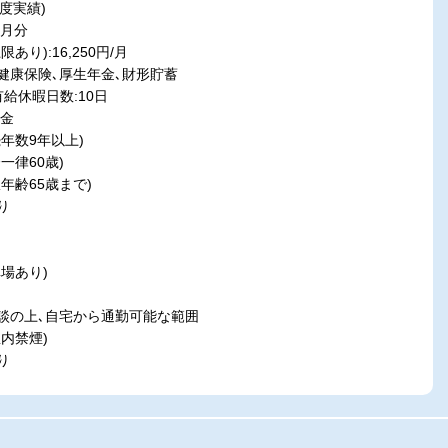
度実績)
ヶ月分
り):16,250円/月
健康保険､厚生年金､財形貯蓄
給休暇日数:10日
年金
年数9年以上)
一律60歳)
年齢65歳まで)
り
場あり)
の上､自宅から通勤可能な範囲
内禁煙)
り