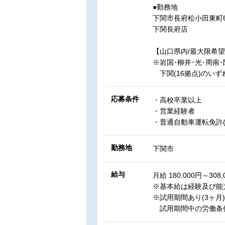
●勤務地
下関市長府松小田東町6
下関長府店
【山口県内/最大限希
※岩国･柳井･光･周南･
下関(16拠点)のい
応募条件
・高校卒業以上
・営業経験者
・普通自動車運転免許(
勤務地
下関市
給与
月給 180,000円～308,
※基本給は経験及び能
※試用期間あり(3ヶ月)
試用期間中の労働条件