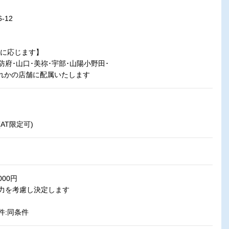
-12
望に応じます】
防府･山口･美祢･宇部･山陽小野田･
ずれかの店舗に配属いたします
AT限定可)
000円
力を考慮し決定します
:同条件