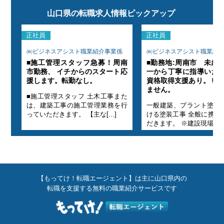
山口県の転職求人情報ピックアップ
正社員
正社員
係
㈱ビジネスアシスト職業紹介事業係
㈱ビジネスアシスト職業紹
方も
■施工管理スタッフ急募！周南
■勤務地:周南市 未経
す。
市勤務、 イチからのスタート応
一から丁寧に指導いた
あり
援します。転勤なし。
資格取得支援あり。 転
ません。
■施工管理スタッフ 土木工事また
にお
は、建築工事の施工管理業務を行
一般建築、プラント塗装
いた
っていただきます。 【主な[...]
ける塗装工事 全般に携わ
だきます。 ※建設現場経験[.
【もってけ！転職エージェント】は主に山口県内の
転職を支援する無料の職業紹介サービスです