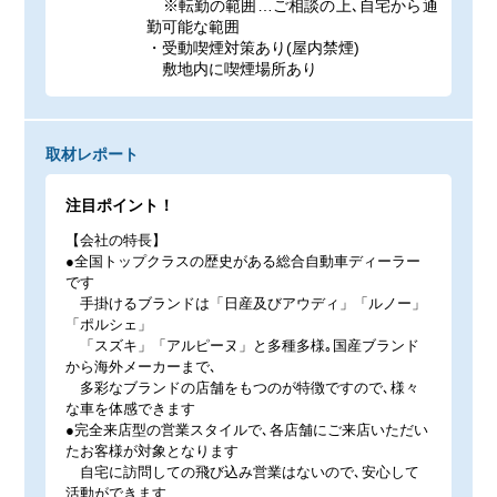
※転勤の範囲…ご相談の上､自宅から通
勤可能な範囲
・受動喫煙対策あり(屋内禁煙)
敷地内に喫煙場所あり
取材レポート
注目ポイント！
【会社の特長】
●全国トップクラスの歴史がある総合自動車ディーラー
です
手掛けるブランドは「日産及びアウディ」「ルノー」
「ポルシェ」
「スズキ」「アルピーヌ」と多種多様｡国産ブランド
から海外メーカーまで､
多彩なブランドの店舗をもつのが特徴ですので､様々
な車を体感できます
●完全来店型の営業スタイルで､各店舗にご来店いただい
たお客様が対象となります
自宅に訪問しての飛び込み営業はないので､安心して
活動ができます