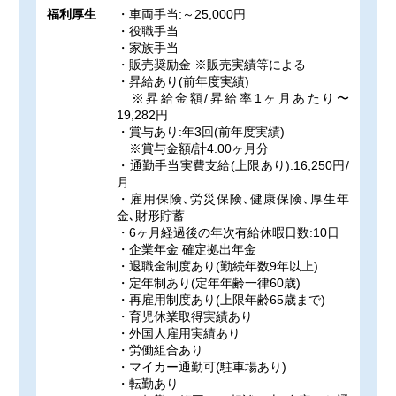
福利厚生
・車両手当:～25,000円
・役職手当
・家族手当
・販売奨励金 ※販売実績等による
・昇給あり(前年度実績)
※昇給金額/昇給率1ヶ月あたり〜
19,282円
・賞与あり:年3回(前年度実績)
※賞与金額/計4.00ヶ月分
・通勤手当実費支給(上限あり):16,250円/
月
・雇用保険､労災保険､健康保険､厚生年
金､財形貯蓄
・6ヶ月経過後の年次有給休暇日数:10日
・企業年金 確定拠出年金
・退職金制度あり(勤続年数9年以上)
・定年制あり(定年年齢一律60歳)
・再雇用制度あり(上限年齢65歳まで)
・育児休業取得実績あり
・外国人雇用実績あり
・労働組合あり
・マイカー通勤可(駐車場あり)
・転勤あり