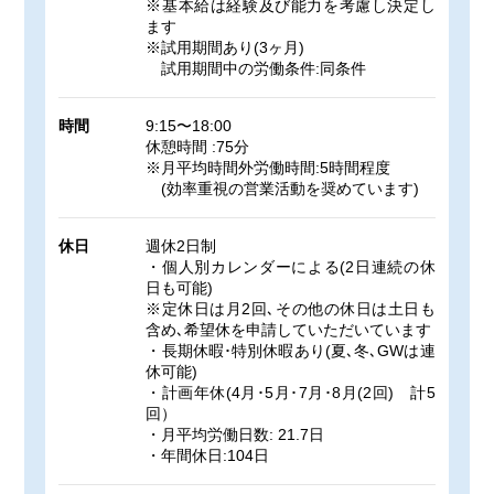
※基本給は経験及び能力を考慮し決定し
ます
※試用期間あり(3ヶ月)
試用期間中の労働条件:同条件
時間
9:15〜18:00
休憩時間 :75分
※月平均時間外労働時間:5時間程度
(効率重視の営業活動を奨めています)
休日
週休2日制
・個人別カレンダーによる(2日連続の休
日も可能)
※定休日は月2回､その他の休日は土日も
含め､希望休を申請していただいています
・長期休暇･特別休暇あり(夏､冬､GWは連
休可能)
・計画年休(4月･5月･7月･8月(2回) 計5
回）
・月平均労働日数: 21.7日
・年間休日:104日