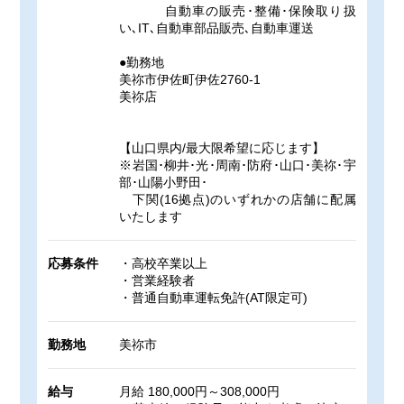
自動車の販売･整備･保険取り扱
い､IT､自動車部品販売､自動車運送
●勤務地
美祢市伊佐町伊佐2760-1
美祢店
【山口県内/最大限希望に応じます】
※岩国･柳井･光･周南･防府･山口･美祢･宇
部･山陽小野田･
下関(16拠点)のいずれかの店舗に配属
いたします
応募条件
・高校卒業以上
・営業経験者
・普通自動車運転免許(AT限定可)
勤務地
美祢市
給与
月給 180,000円～308,000円