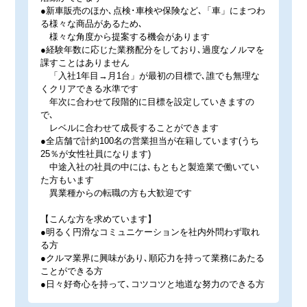
●新車販売のほか､点検･車検や保険など､「車」にまつわ
る様々な商品があるため､
様々な角度から提案する機会があります
●経験年数に応じた業務配分をしており､過度なノルマを
課すことはありません
「入社1年目→月1台」が最初の目標で､誰でも無理な
くクリアできる水準です
年次に合わせて段階的に目標を設定していきますの
で､
レベルに合わせて成長することができます
●全店舗で計約100名の営業担当が在籍しています(うち
25％が女性社員になります)
中途入社の社員の中には､もともと製造業で働いてい
た方もいます
異業種からの転職の方も大歓迎です
【こんな方を求めています】
●明るく円滑なコミュニケーションを社内外問わず取れ
る方
●クルマ業界に興味があり､順応力を持って業務にあたる
ことができる方
●日々好奇心を持って､コツコツと地道な努力のできる方