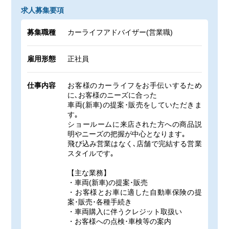
求人募集要項
募集職種
カーライフアドバイザー(営業職)
雇用形態
正社員
仕事内容
お客様のカーライフをお手伝いするため
に､お客様のニーズに合った
車両(新車)の提案･販売をしていただきま
す｡
ショールームに来店された方への商品説
明やニーズの把握が中心となります｡
飛び込み営業はなく､店舗で完結する営業
スタイルです｡
【主な業務】
・車両(新車)の提案･販売
・お客様とお車に適した自動車保険の提
案･販売･各種手続き
・車両購入に伴うクレジット取扱い
・お客様への点検･車検等の案内