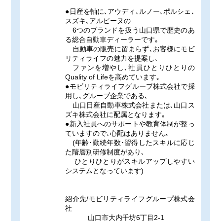
●日産を軸に､アウディ､ルノー､ポルシェ､
スズキ､アルピーヌの
6つのブランドを扱う山口県で歴史のあ
る総合自動車ディーラーです｡
自動車の販売に留まらず､お客様にモビ
リティライフの魅力を提案し､
ファンを増やし､社員ひとりひとりの
Quality of Lifeを高めています｡
●モビリティライフグループ株式会社で採
用し､グループ企業である､
山口日産自動車株式会社または､山口ス
ズキ株式会社に配属となります｡
●新入社員へのサポートや教育体制が整っ
ていますので､心配はありません｡
(年齢･勤続年数･習得したスキルに応じ
た階層別研修制度があり､
ひとりひとりがスキルアップしやすい
システムとなっています)
紹介先/モビリティライフグループ株式会
社
山口市大内千坊6丁目2-1