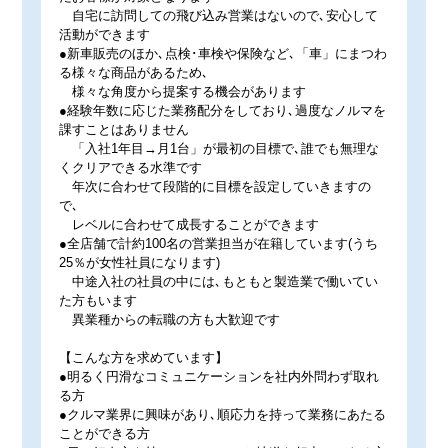
自宅に訪問しての飛び込み営業はないので､安心して
活動ができます
●新車販売のほか､点検･車検や保険など､「車」にまつわ
る様々な商品があるため､
様々な角度から提案する機会があります
●経験年数に応じた業務配分をしており､過度なノルマを
課すことはありません
「入社1年目→月1台」が最初の目標で､誰でも無理な
くクリアできる水準です
年次に合わせて段階的に目標を設定していきますの
で､
レベルに合わせて成長することができます
●全店舗で計約100名の営業担当が在籍しています(うち
25％が女性社員になります)
中途入社の社員の中には､もともと製造業で働いてい
た方もいます
異業種からの転職の方も大歓迎です
【こんな方を求めています】
●明るく円滑なコミュニケーションを社内外問わず取れ
る方
●クルマ業界に興味があり､順応力を持って業務にあたる
ことができる方