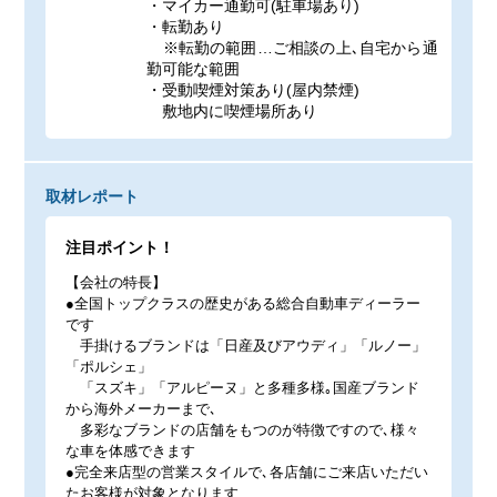
・マイカー通勤可(駐車場あり)
・転勤あり
※転勤の範囲…ご相談の上､自宅から通
勤可能な範囲
・受動喫煙対策あり(屋内禁煙)
敷地内に喫煙場所あり
取材レポート
注目ポイント！
【会社の特長】
●全国トップクラスの歴史がある総合自動車ディーラー
です
手掛けるブランドは「日産及びアウディ」「ルノー」
「ポルシェ」
「スズキ」「アルピーヌ」と多種多様｡国産ブランド
から海外メーカーまで､
多彩なブランドの店舗をもつのが特徴ですので､様々
な車を体感できます
●完全来店型の営業スタイルで､各店舗にご来店いただい
たお客様が対象となります