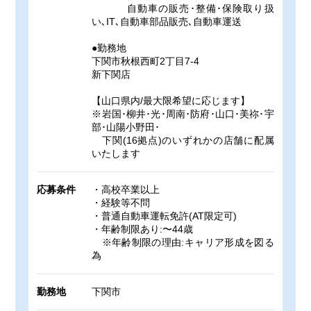
自動車の販売･整備･保険取り扱
い､IT､自動車部品販売､自動車運送
●勤務地
下関市秋根西町2丁目7-4
新下関店
【山口県内/最大限希望に応じます】
※岩国･柳井･光･周南･防府･山口･美祢･宇
部･山陽小野田･
下関(16拠点)のいずれかの店舗に配属
いたします
応募条件
・高校卒業以上
・経験等不問
・普通自動車運転免許(AT限定可)
・年齢制限あり:〜44歳
※年齢制限の理由:キャリア形成を図る
為
勤務地
下関市