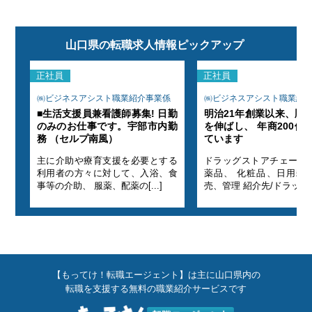
山口県の転職求人情報ピックアップ
正社員
正社員
係
㈱ビジネスアシスト職業紹介事業係
㈱ビジネスアシスト職業紹
業績
■生活支援員兼看護師募集! 日勤
明治21年創業以来、順
指し
のみのお仕事です。宇部市内勤
を伸ばし、 年商200億
務 （セルプ南風）
ています
の医
主に介助や療育支援を必要とする
ドラッグストアチェーン
の販
利用者の方々に対して、入浴、食
薬品、 化粧品、日用雑
事等の介助、 服薬、配薬の[...]
売、管理 紹介先/ドラッグ[.
【もってけ！転職エージェント】は主に山口県内の
転職を支援する無料の職業紹介サービスです