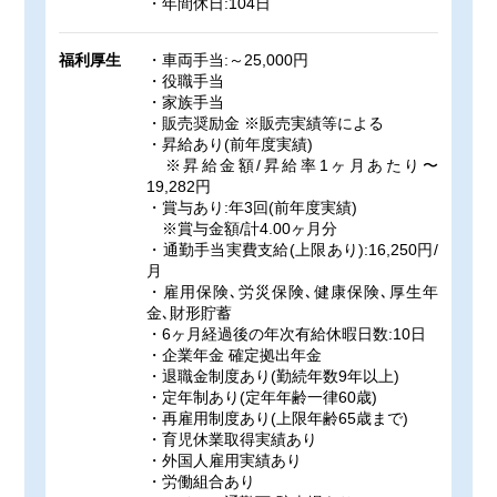
・年間休日:104日
福利厚生
・車両手当:～25,000円
・役職手当
・家族手当
・販売奨励金 ※販売実績等による
・昇給あり(前年度実績)
※昇給金額/昇給率1ヶ月あたり〜
19,282円
・賞与あり:年3回(前年度実績)
※賞与金額/計4.00ヶ月分
・通勤手当実費支給(上限あり):16,250円/
月
・雇用保険､労災保険､健康保険､厚生年
金､財形貯蓄
・6ヶ月経過後の年次有給休暇日数:10日
・企業年金 確定拠出年金
・退職金制度あり(勤続年数9年以上)
・定年制あり(定年年齢一律60歳)
・再雇用制度あり(上限年齢65歳まで)
・育児休業取得実績あり
・外国人雇用実績あり
・労働組合あり