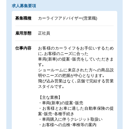
求人募集要項
募集職種
カーライフアドバイザー(営業職)
雇用形態
正社員
仕事内容
お客様のカーライフをお手伝いするため
に､お客様のニーズに合った
車両(新車)の提案･販売をしていただきま
す｡
ショールームに来店された方への商品説
明やニーズの把握が中心となります｡
飛び込み営業はなく､店舗で完結する営業
スタイルです｡
【主な業務】
・車両(新車)の提案･販売
・お客様とお車に適した自動車保険の提
案･販売･各種手続き
・車両購入に伴うクレジット取扱い
・お客様への点検･車検等の案内