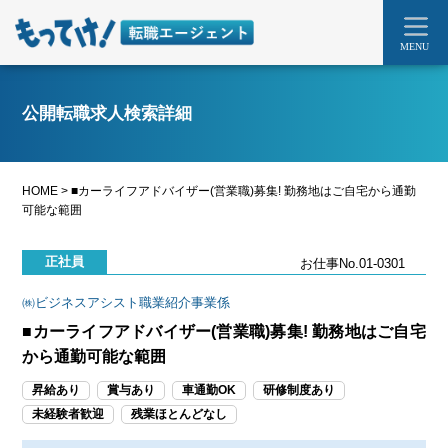
MENU
公開転職求人検索詳細
HOME
>
■カーライフアドバイザー(営業職)募集! 勤務地はご自宅から通勤
可能な範囲
正社員
お仕事No.01-0301
㈱ビジネスアシスト職業紹介事業係
■カーライフアドバイザー(営業職)募集! 勤務地はご自宅
から通勤可能な範囲
昇給あり
賞与あり
車通勤OK
研修制度あり
未経験者歓迎
残業ほとんどなし