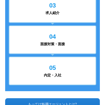
03
求人紹介
04
面接対策・面接
05
内定・入社
もってけ!転職エージェントとは?