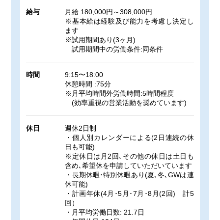
給与
月給 180,000円～308,000円
※基本給は経験及び能力を考慮し決定し
ます
※試用期間あり(3ヶ月)
試用期間中の労働条件:同条件
時間
9:15〜18:00
休憩時間 :75分
※月平均時間外労働時間:5時間程度
(効率重視の営業活動を奨めています)
休日
週休2日制
・個人別カレンダーによる(2日連続の休
日も可能)
※定休日は月2回､その他の休日は土日も
含め､希望休を申請していただいています
・長期休暇･特別休暇あり(夏､冬､GWは連
休可能)
・計画年休(4月･5月･7月･8月(2回) 計5
回）
・月平均労働日数: 21.7日