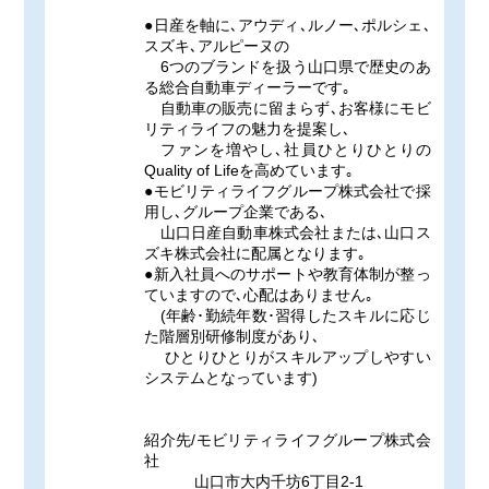
●日産を軸に､アウディ､ルノー､ポルシェ､
スズキ､アルピーヌの
6つのブランドを扱う山口県で歴史のあ
る総合自動車ディーラーです｡
自動車の販売に留まらず､お客様にモビ
リティライフの魅力を提案し､
ファンを増やし､社員ひとりひとりの
Quality of Lifeを高めています｡
●モビリティライフグループ株式会社で採
用し､グループ企業である､
山口日産自動車株式会社または､山口ス
ズキ株式会社に配属となります｡
●新入社員へのサポートや教育体制が整っ
ていますので､心配はありません｡
(年齢･勤続年数･習得したスキルに応じ
た階層別研修制度があり､
ひとりひとりがスキルアップしやすい
システムとなっています)
紹介先/モビリティライフグループ株式会
社
山口市大内千坊6丁目2-1