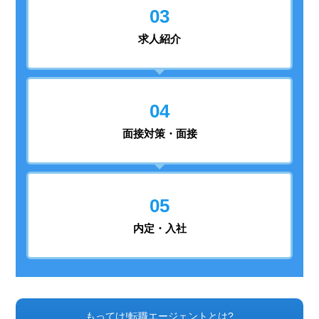
03
求人紹介
04
面接対策・面接
05
内定・入社
もってけ!転職エージェントとは?