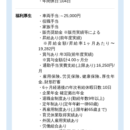
・年間休日:104日
福利厚生
・車両手当:～25,000円
・役職手当
・家族手当
・販売奨励金 ※販売実績等による
・昇給あり(前年度実績)
※昇給金額/昇給率1ヶ月あたり〜
19,282円
・賞与あり:年3回(前年度実績)
※賞与金額/計4.00ヶ月分
・通勤手当実費支給(上限あり):16,250円/
月
・雇用保険､労災保険､健康保険､厚生年
金､財形貯蓄
・6ヶ月経過後の年次有給休暇日数:10日
・企業年金 確定拠出年金
・退職金制度あり(勤続年数9年以上)
・定年制あり(定年年齢一律60歳)
・再雇用制度あり(上限年齢65歳まで)
・育児休業取得実績あり
・外国人雇用実績あり
・労働組合あり