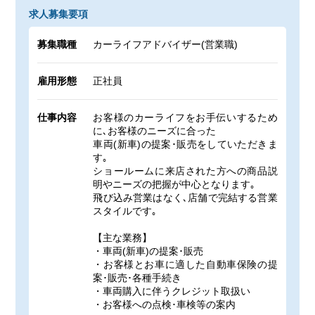
求人募集要項
募集職種
カーライフアドバイザー(営業職)
雇用形態
正社員
仕事内容
お客様のカーライフをお手伝いするため
に､お客様のニーズに合った
車両(新車)の提案･販売をしていただきま
す｡
ショールームに来店された方への商品説
明やニーズの把握が中心となります｡
飛び込み営業はなく､店舗で完結する営業
スタイルです｡
【主な業務】
・車両(新車)の提案･販売
・お客様とお車に適した自動車保険の提
案･販売･各種手続き
・車両購入に伴うクレジット取扱い
・お客様への点検･車検等の案内