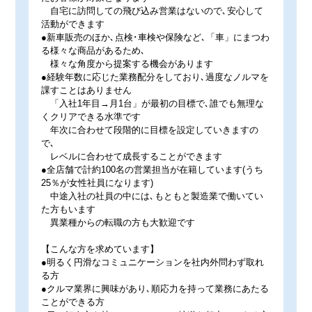
自宅に訪問しての飛び込み営業はないので､安心して
活動ができます
●新車販売のほか､点検･車検や保険など､「車」にまつわ
る様々な商品があるため､
様々な角度から提案する機会があります
●経験年数に応じた業務配分をしており､過度なノルマを
課すことはありません
「入社1年目→月1台」が最初の目標で､誰でも無理な
くクリアできる水準です
年次に合わせて段階的に目標を設定していきますの
で､
レベルに合わせて成長することができます
●全店舗で計約100名の営業担当が在籍しています(うち
25％が女性社員になります)
中途入社の社員の中には､もともと製造業で働いてい
た方もいます
異業種からの転職の方も大歓迎です
【こんな方を求めています】
●明るく円滑なコミュニケーションを社内外問わず取れ
る方
●クルマ業界に興味があり､順応力を持って業務にあたる
ことができる方