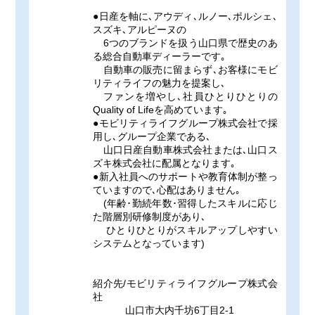
●日産を軸に､アウディ､ルノー､ポルシェ､
スズキ､アルピーヌの
6つのブランドを扱う山口県で歴史のあ
る総合自動車ディーラーです｡
自動車の販売に留まらず､お客様にモビ
リティライフの魅力を提案し､
ファンを増やし､社員ひとりひとりの
Quality of Lifeを高めています｡
●モビリティライフグループ株式会社で採
用し､グループ企業である､
山口日産自動車株式会社または､山口ス
ズキ株式会社に配属となります｡
●新入社員へのサポートや教育体制が整っ
ていますので､心配はありません｡
(年齢･勤続年数･習得したスキルに応じ
た階層別研修制度があり､
ひとりひとりがスキルアップしやすい
システムとなっています)
紹介先/モビリティライフグループ株式会
社
山口市大内千坊6丁目2-1