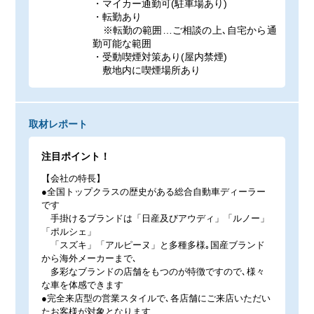
・マイカー通勤可(駐車場あり)
・転勤あり
※転勤の範囲…ご相談の上､自宅から通
勤可能な範囲
・受動喫煙対策あり(屋内禁煙)
敷地内に喫煙場所あり
取材レポート
注目ポイント！
【会社の特長】
●全国トップクラスの歴史がある総合自動車ディーラー
です
手掛けるブランドは「日産及びアウディ」「ルノー」
「ポルシェ」
「スズキ」「アルピーヌ」と多種多様｡国産ブランド
から海外メーカーまで､
多彩なブランドの店舗をもつのが特徴ですので､様々
な車を体感できます
●完全来店型の営業スタイルで､各店舗にご来店いただい
たお客様が対象となります