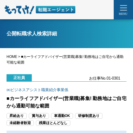
MENU
公開転職求人検索詳細
HOME
>
■カーライフアドバイザー(営業職)募集! 勤務地はご自宅から通勤
可能な範囲
正社員
お仕事No.01-0301
㈱ビジネスアシスト職業紹介事業係
■カーライフアドバイザー(営業職)募集! 勤務地はご自宅
から通勤可能な範囲
昇給あり
賞与あり
車通勤OK
研修制度あり
未経験者歓迎
残業ほとんどなし