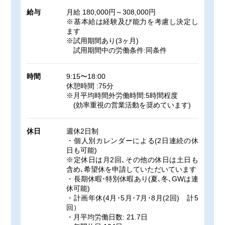
給与
月給 180,000円～308,000円
※基本給は経験及び能力を考慮し決定し
ます
※試用期間あり(3ヶ月)
試用期間中の労働条件:同条件
時間
9:15〜18:00
休憩時間 :75分
※月平均時間外労働時間:5時間程度
(効率重視の営業活動を奨めています)
休日
週休2日制
・個人別カレンダーによる(2日連続の休
日も可能)
※定休日は月2回､その他の休日は土日も
含め､希望休を申請していただいています
・長期休暇･特別休暇あり(夏､冬､GWは連
休可能)
・計画年休(4月･5月･7月･8月(2回) 計5
回）
・月平均労働日数: 21.7日