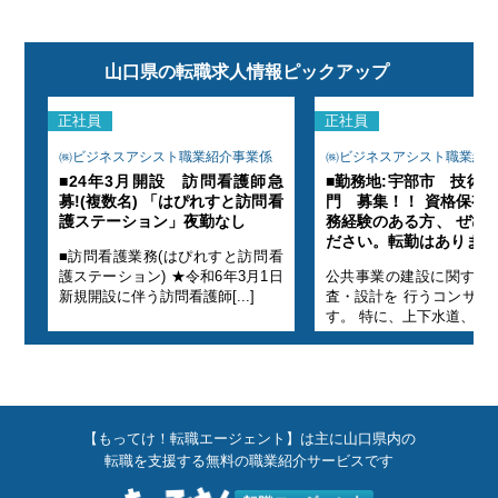
山口県の転職求人情報ピックアップ
正社員
正社員
係
㈱ビジネスアシスト職業紹介事業係
㈱ビジネスアシスト職業紹
設部
■24年3月開設 訪問看護師急
■勤務地:宇部市 技術士
、実
募!(複数名) 「はぴれすと訪問看
門 募集！！ 資格保有
募く
護ステーション」夜勤なし
務経験のある方、 ぜひ
ださい。転勤はありませ
■訪問看護業務(はぴれすと訪問看
・調
護ステーション) ★令和6年3月1日
公共事業の建設に関する
トで
新規開設に伴う訪問看護師[...]
査・設計を 行うコンサル
す。 特に、上下水道、河[..
【もってけ！転職エージェント】は主に山口県内の
転職を支援する無料の職業紹介サービスです