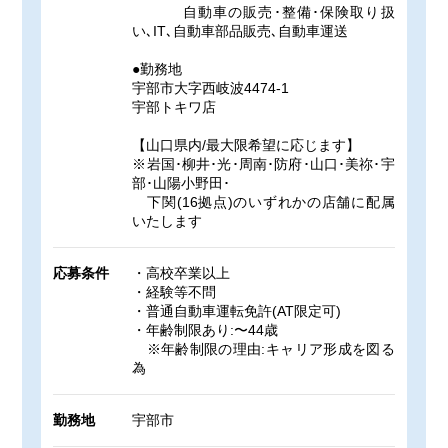
自動車の販売･整備･保険取り扱
い､IT､自動車部品販売､自動車運送
●勤務地
宇部市大字西岐波4474-1
宇部トキワ店
【山口県内/最大限希望に応じます】
※岩国･柳井･光･周南･防府･山口･美祢･宇
部･山陽小野田･
下関(16拠点)のいずれかの店舗に配属
いたします
応募条件
・高校卒業以上
・経験等不問
・普通自動車運転免許(AT限定可)
・年齢制限あり:〜44歳
※年齢制限の理由:キャリア形成を図る
為
勤務地
宇部市