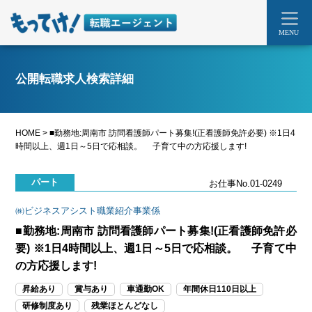
MENU
公開転職求人検索詳細
HOME
>
■勤務地:周南市 訪問看護師パート募集!(正看護師免許必要) ※1日4
時間以上、週1日～5日で応相談。 子育て中の方応援します!
パート
お仕事No.01-0249
㈱ビジネスアシスト職業紹介事業係
■勤務地:周南市 訪問看護師パート募集!(正看護師免許必
要) ※1日4時間以上、週1日～5日で応相談。 子育て中
の方応援します!
昇給あり
賞与あり
車通勤OK
年間休日110日以上
研修制度あり
残業ほとんどなし