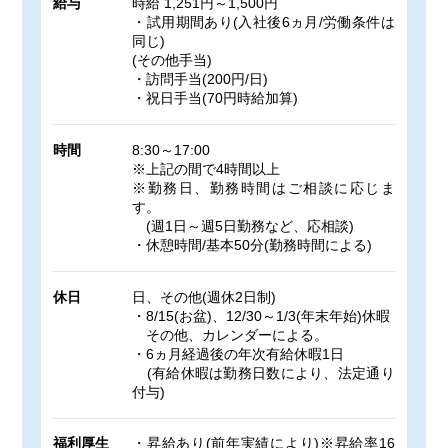
給与
時給 1,251円～1,500円
・試用期間あり(入社後6ヵ月/労働条件は
同じ)
(その他手当)
・訪問手当(200円/日)
・祝日手当(70円時給加算)
時間
8:30～17:00
※上記の間で4時間以上
※勤務日、勤務時間はご相談に応じま
す。
(週1日～週5日勤務など、応相談)
・休憩時間/基本50分(勤務時間による)
休日
日、その他(週休2日制)
・8/15(お盆)、12/30～1/3(年末年始)休暇
その他、カレンダーによる。
・6ヵ月経過後の年次有給休暇1日
(有給休暇は勤務日数により、法定通り
付与)
福利厚生
・昇給あり(前年実績により)※昇給率16