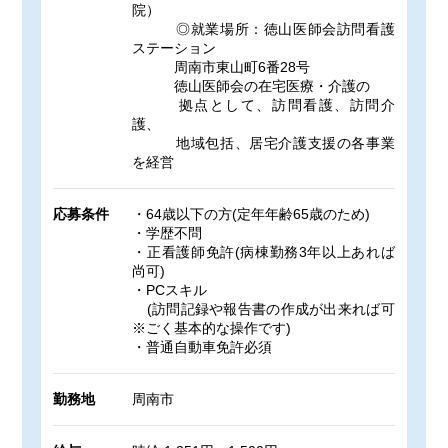
院）
◎就業場所：徳山医師会訪問看護
ステーション
周南市東山町6番28号
徳山医師会の在宅医療・介護の
拠点として、訪問看護、訪問介
護、
地域包括、居宅介護支援の各事業
を経営
応募条件
・64歳以下の方(定年年齢65歳のため)
・学歴不問
・正看護師免許(病棟勤務3年以上あれば
尚可)
・PCスキル
(訪問記録や報告書の作成が出来れば可
※ごく基本的な操作です)
・普通自動車免許必須
勤務地
周南市