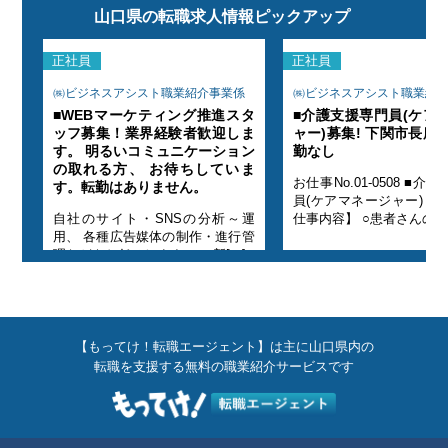
山口県の転職求人情報ピックアップ
正社員
正社員
係
㈱ビジネスアシスト職業紹介事業係
㈱ビジネスアシスト職業紹
ージ
■WEBマーケティング推進スタ
■介護支援専門員(ケア
 転
ッフ募集！業界経験者歓迎しま
ャー)募集! 下関市長府
す。 明るいコミュニケーション
勤なし
の取れる方、 お待ちしていま
専門
お仕事No.01-0508 ■介
す。転勤はありません。
的な
員(ケアマネージャー) 【
自社のサイト・SNSの分析～運
仕事内容】 ○患者さんの入[.
用、 各種広告媒体の制作・進行管
理などをお任せします。 ＜新[...]
【もってけ！転職エージェント】は主に山口県内の
転職を支援する無料の職業紹介サービスです