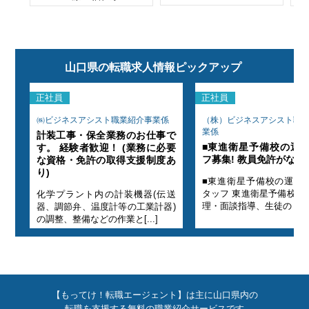
山口県の転職求人情報ピックアップ
正社員
正社員
事
㈱ビジネスアシスト職業紹介事業係
（株）ビジネスアシスト職
業係
計装工事・保全業務のお仕事で
タッ
■東進衛星予備校の運
す。 経験者歓迎！ (業務に必要
可
フ募集! 教員免許がなく
な資格・免許の取得支援制度あ
り)
理ス
■東進衛星予備校の運営
・管
タッフ 東進衛星予備校の
化学プラント内の計装機器(伝送
理・面談指導、生徒の カウ[.
器、調節弁、温度計等の工業計器)
の調整、整備などの作業と[...]
【もってけ！転職エージェント】は主に山口県内の
転職を支援する無料の職業紹介サービスです