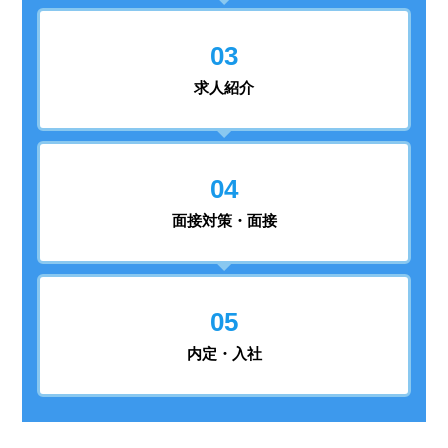
03
求人紹介
04
面接対策・面接
05
内定・入社