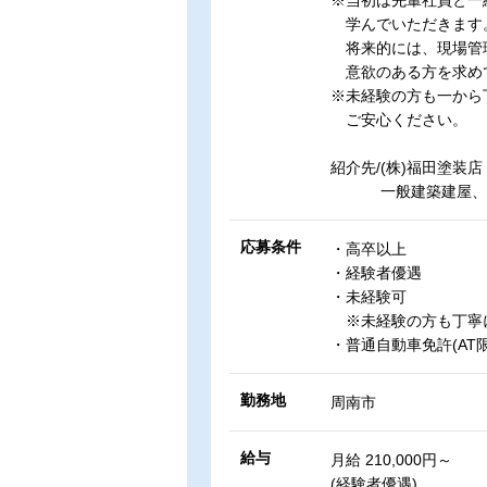
※当初は先輩社員と一
学んでいただきます
将来的には、現場管
意欲のある方を求め
※未経験の方も一から
ご安心ください。
紹介先/(株)福田塗装店
一般建築建屋、プ
応募条件
・高卒以上
・経験者優遇
・未経験可
※未経験の方も丁寧
・普通自動車免許(AT
勤務地
周南市
給与
月給 210,000円～
(経験者優遇)