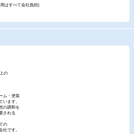
費用はすべて会社負担)
上の
ーム・塗装
ています。
然の調和を
愛される
ての
会社です。