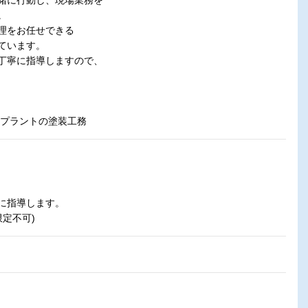
緒に行動し、現場業務を
。
理をお任せできる
ています。
丁寧に指導しますので、
ラントの塗装工務
に指導します。
限定不可)