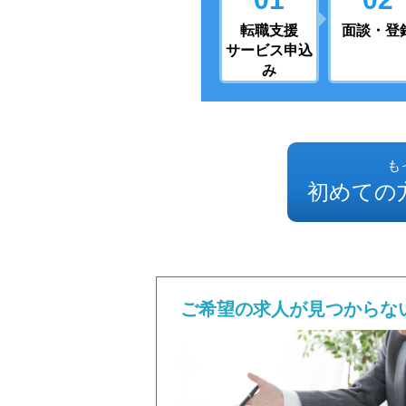
転職支援
面談・登
サービス申込
み
も
初めての
ご希望の求人が見つからな