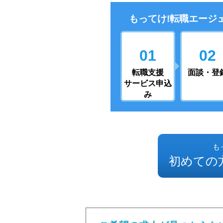
もってけ!転職エージ
01
02
転職支援
面談・登
サービス申込
み
も
初めての