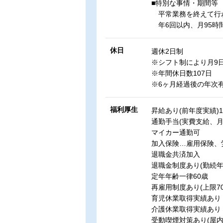
■特別な事情・期間等
平常業務を終えて行
年6回以内、月95時
休日
週休2日制
※シフト制により月9日
※年間休日数107日
※6ヶ月経過後の年次有
福利厚生
昇給あり(前年度実績)1,
通勤手当(実費支給、月額
マイカー通勤可
加入保険…雇用保険、
退職金共済加入
退職金制度あり(勤続年
定年年齢一律60歳
再雇用制度あり(上限7
育児休業取得実績あり
介護休業取得実績あり
受動喫煙対策あり(屋内