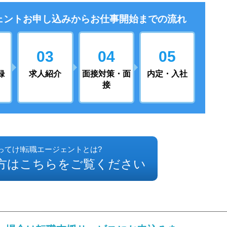
ェントお申し込みから
お仕事開始までの流れ
03
04
05
録
求人紹介
面接対策・面
内定・入社
接
ってけ!転職エージェントとは?
方はこちらをご覧ください