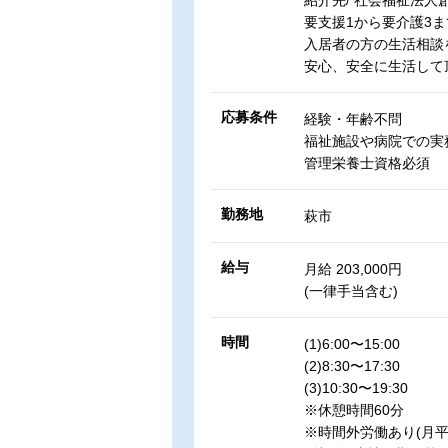
紹介先/ 社会福祉法
要支援1から要介護3
入居者の方の生活相談
安心、安全に生活して
応募条件
経験・年齢不問
福祉施設や病院での実
管理栄養士資格必須
勤務地
萩市
給与
月給 203,000円
(一律手当含む)
時間
(1)6:00〜15:00
(2)8:30〜17:30
(3)10:30〜19:30
※休憩時間60分
※時間外労働あり(月平