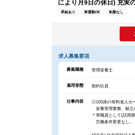
により月9日の休日) 充実
昇給あり
車通勤OK
転勤なし
求人募集要項
募集職種
管理栄養士
雇用形態
契約社員
仕事内容
◎100床の有料老人
栄養管理業務、献立
＊準職員として(試用
労働条件変更なし。