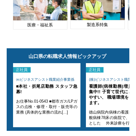
製造系特集
医療・福祉系
山口県の転職求人情報ピックアップ
正社員
正社員
業係
㈱ビジネスアシスト職業紹介事業係
(株)ビジネスアシスト職業
き募
■本社・折尾店勤務 スタッフ急
看護師(病棟勤務)増員
働き
募!
集中!! 子育て世代にと
てい
やすい、 職場環境を目
お仕事No.01-0543 ■都市ガス/LPガ
ます。
スの点検・修理・取付・販売等の
※一
業務 (具体的な業務の流れ[...]
徳山病院内病棟の看護師業
中心
般病棟78床の病院で、内
とした 外来診療を行って[.