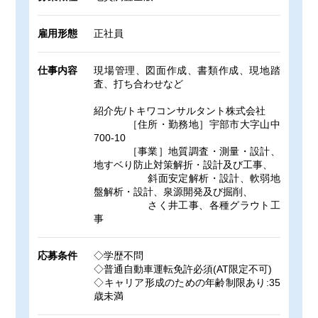
雇用形態
正社員
仕事内容
現場管理、図面作成、書類作成、現地踏
査、打ち合わせなど
紹介先/トキワコンサルタント株式会社
［住所・勤務地］宇部市大字山中
700-10
［事業］地質調査・測量・設計、
地すベり防止対策解折・設計及び工事、
斜面安定解析・設計、軟弱地
盤解析・設計、泉源開発及び掘削、
さく井工事、各種グラウト工
事
応募条件
◇学歴不問
◇普通自動車運転免許必須(AT限定不可)
◇キャリア形成のための年齢制限あり:35
歳未満