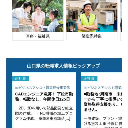
製造系特集
医療・福祉系
山口県の転職求人情報ピックアップ
正社員
正社員
係
㈱ビジネスアシスト職業紹介事業係
㈱ビジネスアシスト職業紹
方も
CADエンジニア急募！ 下松市勤
■勤務地:周南市 未経
す。
務、転勤なし、年間休日125日
一から丁寧に指導いた
あり
資格取得支援あり。 転
・2D、3Dを用いて部品図及び組立
ません。
図の作成。 ・NC機械の加工プロ
にお
グラム作成。 ※鉄道車両部品[...]
一般建築、プラント塗装
いた
ける塗装工事 全般に携わ