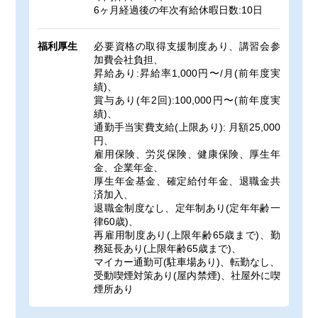
6ヶ月経過後の年次有給休暇日数:10日
福利厚生
必要資格の取得支援制度あり、講習会参
加費会社負担、
昇給あり:昇給率1,000円〜/月(前年度実
績)、
賞与あり(年2回):100,000円〜(前年度実
績)、
通勤手当実費支給(上限あり): 月額25,000
円、
雇用保険、労災保険、健康保険、厚生年
金、企業年金、
厚生年金基金、確定給付年金、退職金共
済加入、
退職金制度なし、定年制あり(定年年齢一
律60歳)、
再雇用制度あり(上限年齢65歳まで)、勤
務延長あり(上限年齢65歳まで)、
マイカー通勤可(駐車場あり)、転勤なし、
受動喫煙対策あり(屋内禁煙)、社屋外に喫
煙所あり