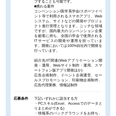
プすることも可能です。
■携わる案件
コンベンション/医学系学会/スポーツイベ
ント等で利用されるスマホアプリ、Web
システム、サイトなどの開発やプロジェ
クト進行管理となります。ニッチな領域
ですが、国内最大のコンベンション企業
を顧客に持ち、全国の学会で使用される
ITサービスの開発や運用を担っていま
す。開発においては100%自社内で開発を
行っています。
紹介先/IT関連(Webアプリケーション開
発・運用、Webサイト制作・運用、スマ
ートフォン版アプリ開発ほか)
広告企画制作、イベント企画運営、セー
ルスプロモーション、印刷物企画制作、
広告代理業務、情報誌制作
応募条件
下記いずれかに該当する方
・PCスキル(Excel、Accessでのデータと
りまとめができる)
・情報系のバックグラウンドをお持ち、