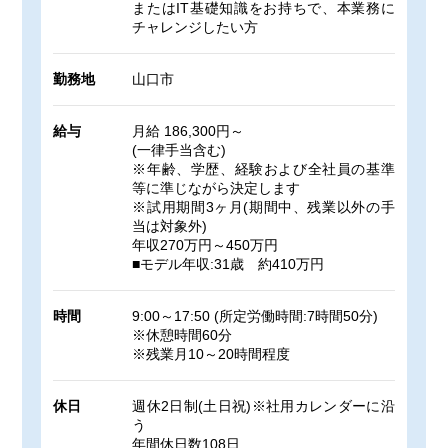
またはIT基礎知識をお持ちで、本業務に
チャレンジしたい方
勤務地
山口市
給与
月給 186,300円～
(一律手当含む)
※年齢、学歴、経験および全社員の基準
等に準じながら決定します
※試用期間3ヶ月(期間中、残業以外の手
当は対象外)
年収270万円～450万円
■モデル年収:31歳 約410万円
時間
9:00～17:50 (所定労働時間:7時間50分)
※休憩時間60分
※残業月10～20時間程度
休日
週休2日制(土日祝)※社用カレンダーに沿
う
年間休日数108日