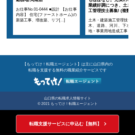
築施
業績好調につき、土木
お仕事No.01-0444 ■設計 【お仕事
工管理技士募集! (複数名
内容】 住宅(ファーストホーム)の
般土
新築工事、増改築、リフ[...]
土木・建築施工管理技士 
 宅
木、道路、河川、下水
地・事業用地造成工事 ・外[.
【もってけ！転職エージェント】は主に山口県内の
転職を支援する無料の職業紹介サービスです
山口県の転職求人情報サイト
© 2021 もってけ！転職エージェント
転職支援サービスに申込む【無料】