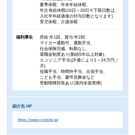
夏季休暇、年末年始休暇、
年次有給休暇(10日～20日※下限日数は、
入社半年経過後の付与日数となります)、
育児休暇、介護休暇
福利厚生
昇給:年1回、賞与:年2回、
マイカー通勤可、通勤手当、
社会保険完備、転勤なし、
退職金制度あり(勤続5年以上対象)、
エンジニア手当(評価により1～24万円／
月)、
役職手当、時間外手当、出張手当、
こども手当、慶弔見舞金など
受動喫煙対策あり(屋内全面禁煙)
紹介先 HP
https://www.coresite.jp/