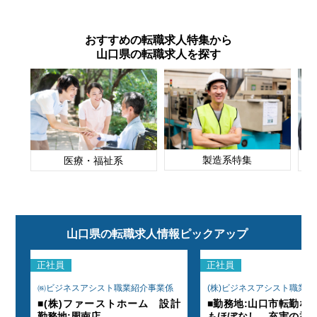
おすすめの転職求人特集から
山口県の転職求人を探す
製造系特集
医療・福祉系
山口県の転職求人情報ピックアップ
正社員
正社員
業係
㈱ビジネスアシスト職業紹介事業係
(株)ビジネスアシスト職業
残業
■(株)ファーストホーム 設計
■勤務地:山口市転勤な
生。
勤務地:周南店
もほぼなし。充実の福